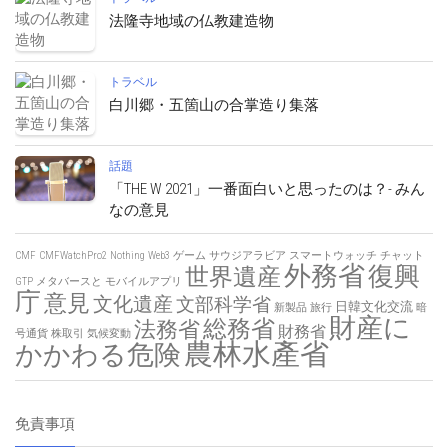
法隆寺地域の仏教建造物
トラベル
白川郷・五箇山の合掌造り集落
話題
「THE W 2021」一番面白いと思ったのは？- みん
なの意見
CMF
CMFWatchPro2
Nothing
Web3
ゲーム
サウジアラビア
スマートウォッチ
チャット
外務省
復興
世界遺産
GTP
メタバースと
モバイルアプリ
庁
意見
文化遺産
文部科学省
日韓文化交流
新製品
旅行
暗
財産に
総務省
法務省
財務省
号通貨
株取引
気候変動
農林水產省
かかわる危険
免責事項