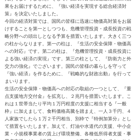
果をお届けするために、『強い経済を実現する総合経済対
策』を決定いたしました。
今回の経済対策では、国民の皆様に迅速に物価高対策をお届
けすることを第一としつつも、危機管理投資・成長投資の戦
略分野への頭出しとなる予算を措置いたします。大きく三つ
の柱からなります。第一の柱は、『生活の安全保障・物価高
への対応』です。第二の柱は、『危機管理投資・成長投資に
よる強い経済の実現』です。第三の柱として、『防衛力と外
交力の強化』でございます。国民の皆様の暮らしを守って
『強い経済』を作るために、『戦略的な財政出動』を行って
まいります。
生活の安全保障・物価高への対応の取組の一つとして、『重
点支援地方交付金』を拡充し、２兆円を措置いたします。こ
れは１世帯当たり平均１万円程度の支援に相当する『一般
枠』に加えまして、食料価格高騰を踏まえ、一人３千円、４
人家族でしたら１万２千円相当、別枠で『特例加算分』とし
て措置をいたします。加えて、灯油や水道代の支援、中小企
業・小規模事業者の賃上げ環境整備、各種低所得者支援・事