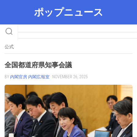
Skip
ポップニュース
to
content
公式
全国都道府県知事会議
BY
内閣官房 内閣広報室
· NOVEMBER 26, 2025