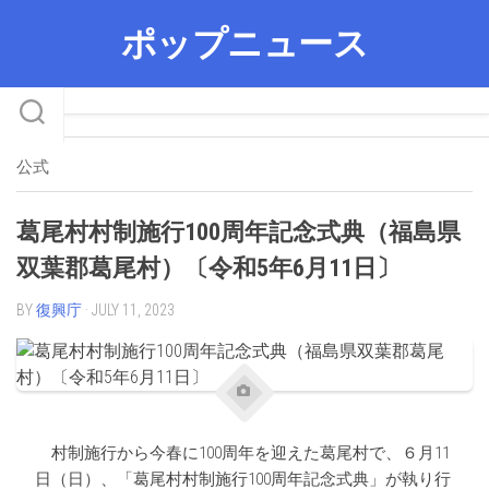
Skip
ポップニュース
to
content
公式
葛尾村村制施行100周年記念式典（福島県
双葉郡葛尾村）〔令和5年6月11日〕
BY
復興庁
· JULY 11, 2023
村制施行から今春に100周年を迎えた葛尾村で、６月11
日（日）、「葛尾村村制施行100周年記念式典」が執り行