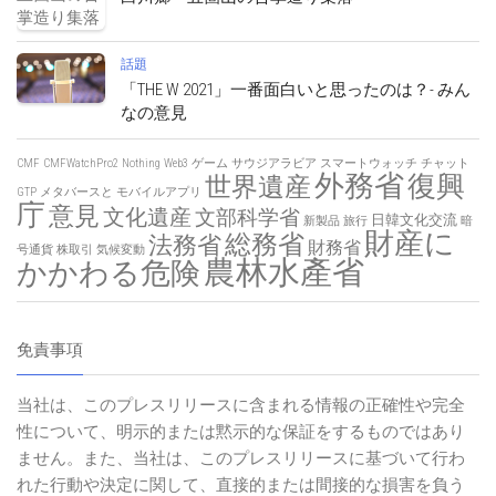
話題
「THE W 2021」一番面白いと思ったのは？- みん
なの意見
CMF
CMFWatchPro2
Nothing
Web3
ゲーム
サウジアラビア
スマートウォッチ
チャット
外務省
復興
世界遺産
GTP
メタバースと
モバイルアプリ
庁
意見
文化遺産
文部科学省
日韓文化交流
新製品
旅行
暗
財産に
総務省
法務省
財務省
号通貨
株取引
気候変動
農林水產省
かかわる危険
免責事項
当社は、このプレスリリースに含まれる情報の正確性や完全
性について、明示的または黙示的な保証をするものではあり
ません。また、当社は、このプレスリリースに基づいて行わ
れた行動や決定に関して、直接的または間接的な損害を負う