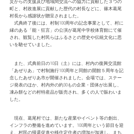
災からの支援及び地域間交流への協力に貢献した３つの
町と、村政進展に貢献した歴代の村長などに、篠木葛尾
村長から感謝状が贈呈されました。
式典終了後には、村制100周年の記念事業として、村に
縁のある「能・狂言」の公演が葛尾中学校体育館にて催
され、観覧した村民らはふるさとの歴史や伝統文化に思
いを馳せていました。
また、式典前日の10日（土）には、村内の復興交流館
「あぜりあ」で村制施行100周年と同館の開館５周年を記
念したあぜりあ市が開催されました。会場では、ステー
ジ発表のほか、村内外の約30もの企業・団体が出展し、
凍み餅などの村特産品が販売され、多くの人で賑わいま
した。
現在、葛尾村では、新たな産業やイベント等の創出、
インフラの整備を進めています。100周年という節目を迎
え、村民の帰還促進や移住定住者の増加が加速し、まち