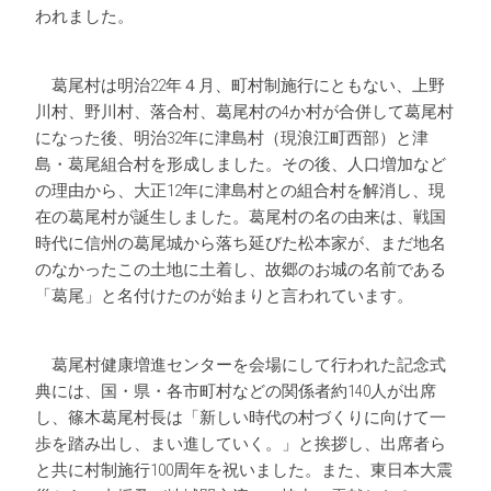
われました。
葛尾村は明治22年４月、町村制施行にともない、上野
川村、野川村、落合村、葛尾村の4か村が合併して葛尾村
になった後、明治32年に津島村（現浪江町西部）と津
島・葛尾組合村を形成しました。その後、人口増加など
の理由から、大正12年に津島村との組合村を解消し、現
在の葛尾村が誕生しました。葛尾村の名の由来は、戦国
時代に信州の葛尾城から落ち延びた松本家が、まだ地名
のなかったこの土地に土着し、故郷のお城の名前である
「葛尾」と名付けたのが始まりと言われています。
葛尾村健康増進センターを会場にして行われた記念式
典には、国・県・各市町村などの関係者約140人が出席
し、篠木葛尾村長は「新しい時代の村づくりに向けて一
歩を踏み出し、まい進していく。」と挨拶し、出席者ら
と共に村制施行100周年を祝いました。また、東日本大震