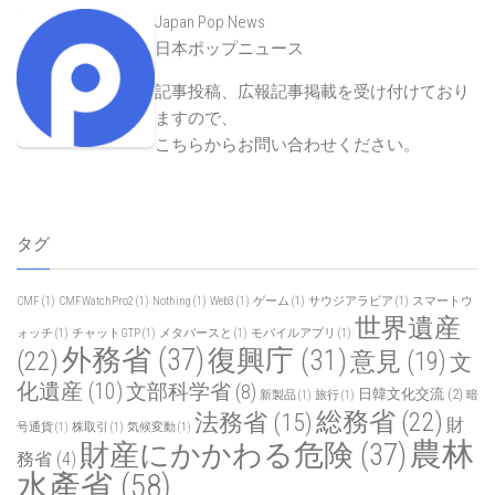
Japan Pop News
日本ポップニュース
記事投稿、広報記事掲載を受け付けており
ますので、
こちらからお問い合わせください
。
タグ
CMF
(1)
CMFWatchPro2
(1)
Nothing
(1)
Web3
(1)
ゲーム
(1)
サウジアラビア
(1)
スマートウ
世界遺産
ォッチ
(1)
チャットGTP
(1)
メタバースと
(1)
モバイルアプリ
(1)
外務省
(37)
復興庁
(31)
(22)
意見
(19)
文
化遺産
(10)
文部科学省
(8)
日韓文化交流
(2)
新製品
(1)
旅行
(1)
暗
総務省
(22)
法務省
(15)
財
号通貨
(1)
株取引
(1)
気候変動
(1)
農林
財産にかかわる危険
(37)
務省
(4)
水產省
(58)