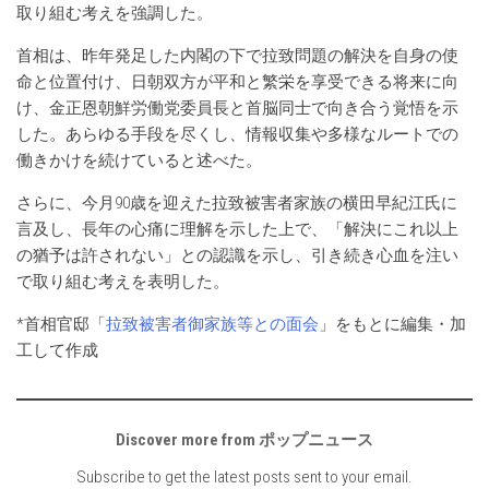
取り組む考えを強調した。
首相は、昨年発足した内閣の下で拉致問題の解決を自身の使
命と位置付け、日朝双方が平和と繁栄を享受できる将来に向
け、金正恩朝鮮労働党委員長と首脳同士で向き合う覚悟を示
した。あらゆる手段を尽くし、情報収集や多様なルートでの
働きかけを続けていると述べた。
さらに、今月90歳を迎えた拉致被害者家族の横田早紀江氏に
言及し、長年の心痛に理解を示した上で、「解決にこれ以上
の猶予は許されない」との認識を示し、引き続き心血を注い
で取り組む考えを表明した。
*首相官邸「
拉致被害者御家族等との面会
」をもとに編集・加
工して作成
Discover more from ポップニュース
Subscribe to get the latest posts sent to your email.