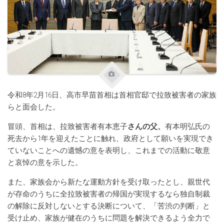
令和8年2月16日、高市早苗首相は首相官邸で拉致被害者の家族
らと面会した。
冒頭、首相は、拉致被害者有本恵子
さんの父、
有本明弘氏の
死去から1年を迎えたことに触れ、政府として願いを実現でき
ていないことへの遺憾の意を表明し、これまでの活動に敬意
と哀悼の意を示した。
また、家族会から新たな運動方針を受け取ったとし、親世代
が存命のうちに全拉致被害者の帰国が実現するなら独自制裁
の解除に反対しないとする決断について、「苦渋の判断」と
受け止め、家族が健在のうちに問題を解決できるよう全力で