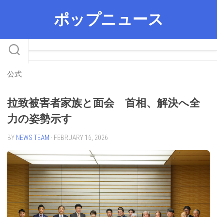
Skip
ポップニュース
to
content
公式
拉致被害者家族と面会 首相、解決へ全
力の姿勢示す
BY
NEWS TEAM
· FEBRUARY 16, 2026