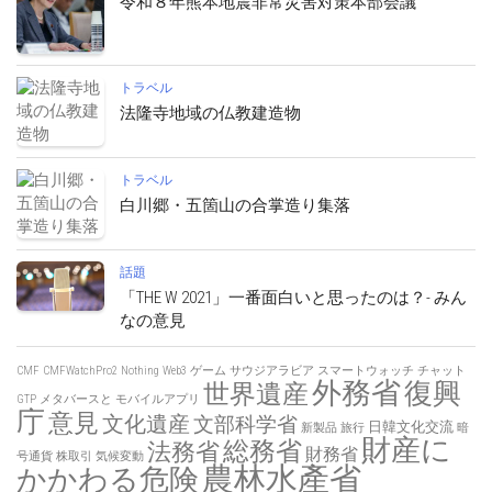
令和８年熊本地震非常災害対策本部会議
トラベル
法隆寺地域の仏教建造物
トラベル
白川郷・五箇山の合掌造り集落
話題
「THE W 2021」一番面白いと思ったのは？- みん
なの意見
CMF
CMFWatchPro2
Nothing
Web3
ゲーム
サウジアラビア
スマートウォッチ
チャット
外務省
復興
世界遺産
GTP
メタバースと
モバイルアプリ
庁
意見
文化遺産
文部科学省
日韓文化交流
新製品
旅行
暗
財産に
総務省
法務省
財務省
号通貨
株取引
気候変動
農林水產省
かかわる危険