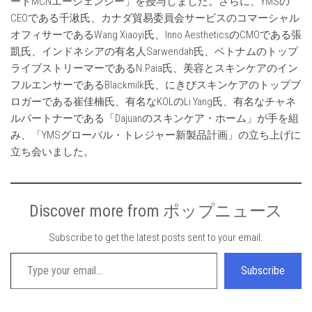
ートMCNエージェンシー」を授与しました。さらに、YMSの
CEOである千湫氏、カナダ貿易委員会サービスのコマーシャル
オフィサーであるWang Xiaoyi氏、Inno AestheticsのCMOである張
凱氏、インドネシアの有名人Sarwendah氏、ベトナムのトップ
ライブストリーマーであるN.Paia氏、美容とスキンケアのイン
フルエンサーであるBlackmilk氏、にきびスキンケアのトップブ
ロガーである崔佳楠氏、有名なKOLのLi Yang氏、有名なチャネ
ルパートナーである「Dajuanのスキンケア・ホーム」が手を組
み、「YMSグローバル・トレジャー新製品計画」の立ち上げに
立ち会いました。
Discover more from ポップニュース
Subscribe to get the latest posts sent to your email.
Type your email…
Subscribe