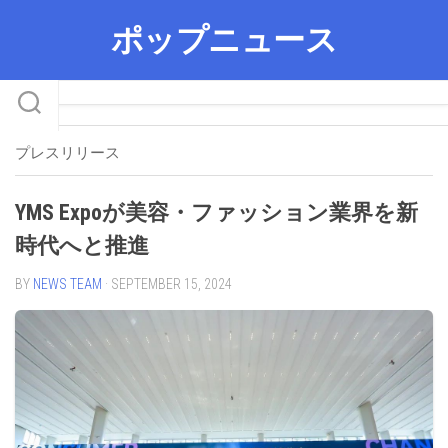
Skip
ポップニュース
to
content
プレスリリース
YMS Expoが美容・ファッション業界を新
時代へと推進
BY
NEWS TEAM
· SEPTEMBER 15, 2024