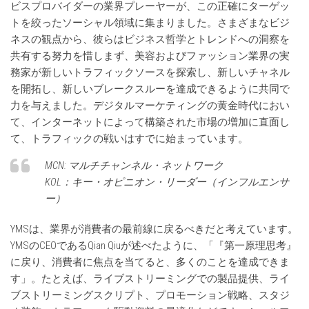
ビスプロバイダーの業界プレーヤーが、この正確にターゲッ
トを絞ったソーシャル領域に集まりました。さまざまなビジ
ネスの観点から、彼らはビジネス哲学とトレンドへの洞察を
共有する努力を惜しまず、美容およびファッション業界の実
務家が新しいトラフィックソースを探索し、新しいチャネル
を開拓し、新しいブレークスルーを達成できるように共同で
力を与えました。デジタルマーケティングの黄金時代におい
て、インターネットによって構築された市場の増加に直面し
て、トラフィックの戦いはすでに始まっています。
MCN: マルチチャンネル・ネットワーク
KOL：キー・オピニオン・リーダー（インフルエンサ
ー）
YMSは、業界が消費者の最前線に戻るべきだと考えています。
YMSのCEOであるQian Qiuが述べたように、「『第一原理思考』
に戻り、消費者に焦点を当てると、多くのことを達成できま
す」。たとえば、ライブストリーミングでの製品提供、ライ
ブストリーミングスクリプト、プロモーション戦略、スタジ