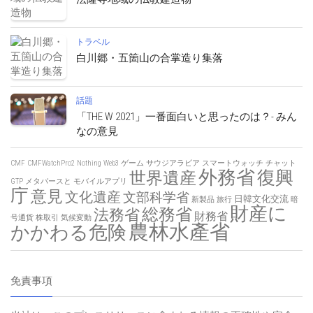
トラベル
白川郷・五箇山の合掌造り集落
話題
「THE W 2021」一番面白いと思ったのは？- みん
なの意見
CMF
CMFWatchPro2
Nothing
Web3
ゲーム
サウジアラビア
スマートウォッチ
チャット
外務省
復興
世界遺産
GTP
メタバースと
モバイルアプリ
庁
意見
文化遺産
文部科学省
日韓文化交流
新製品
旅行
暗
財産に
総務省
法務省
財務省
号通貨
株取引
気候変動
農林水產省
かかわる危険
免責事項