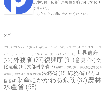
記事投稿、広報記事掲載を受け付けており
ますので、
こちらからお問い合わせください
。
タグ
CMF
(1)
CMFWatchPro2
(1)
Nothing
(1)
Web3
(1)
ゲーム
(1)
サウジアラビア
(1)
スマートウ
世界遺産
ォッチ
(1)
チャットGTP
(1)
メタバースと
(1)
モバイルアプリ
(1)
外務省
(37)
復興庁
(31)
(22)
意見
(19)
文
化遺産
(10)
文部科学省
(8)
日韓文化交流
(2)
新製品
(1)
旅行
(1)
暗
総務省
(22)
法務省
(15)
財
号通貨
(1)
株取引
(1)
気候変動
(1)
農林
財産にかかわる危険
(37)
務省
(4)
水產省
(58)