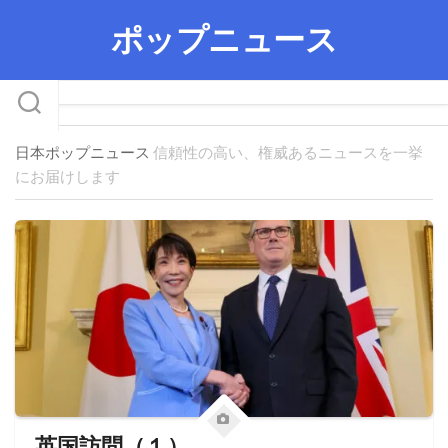
Skip
ポップニュース
to
content
日本ポップニュース
信頼性の高い、権威あるニュースを一挙
にお届けします
英国訪問（１）