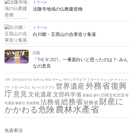
トラベル
法隆寺地域の仏教建造物
トラベル
白川郷・五箇山の合掌造り集落
話題
「THE W 2021」一番面白いと思ったのは？- みん
なの意見
CMF
CMFWatchPro2
Nothing
Web3
ゲーム
サウジアラビア
スマートウォッチ
チャット
外務省
復興
世界遺産
GTP
メタバースと
モバイルアプリ
庁
意見
文化遺産
文部科学省
日韓文化交流
新製品
旅行
暗
財産に
総務省
法務省
財務省
号通貨
株取引
気候変動
農林水產省
かかわる危険
免責事項