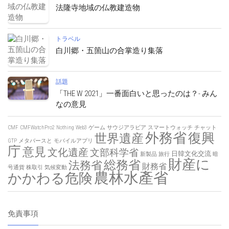
法隆寺地域の仏教建造物
トラベル
白川郷・五箇山の合掌造り集落
話題
「THE W 2021」一番面白いと思ったのは？- みん
なの意見
CMF
CMFWatchPro2
Nothing
Web3
ゲーム
サウジアラビア
スマートウォッチ
チャット
外務省
復興
世界遺産
GTP
メタバースと
モバイルアプリ
庁
意見
文化遺産
文部科学省
日韓文化交流
新製品
旅行
暗
財産に
総務省
法務省
財務省
号通貨
株取引
気候変動
農林水產省
かかわる危険
免責事項