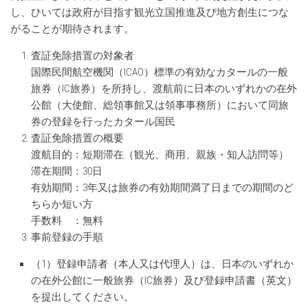
し、ひいては政府が目指す観光立国推進及び地方創生につな
がることが期待されます。
査証免除措置の対象者
国際民間航空機関（ICAO）標準の有効なカタールの一般
旅券（IC旅券）を所持し、渡航前に日本のいずれかの在外
公館（大使館、総領事館又は領事事務所）において同旅
券の登録を行ったカタール国民
査証免除措置の概要
渡航目的：短期滞在（観光、商用、親族・知人訪問等）
滞在期間：30日
有効期間：3年又は旅券の有効期間満了日までの期間のど
ちらか短い方
手数料 ：無料
事前登録の手順
（1）登録申請者（本人又は代理人）は、日本のいずれか
の在外公館に一般旅券（IC旅券）及び登録申請書（英文）
を提出してください。