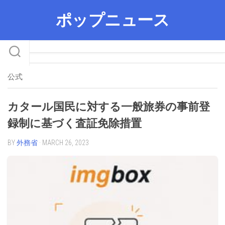
Skip
ポップニュース
to
content
公式
カタール国民に対する一般旅券の事前登
録制に基づく査証免除措置
BY
外務省
· MARCH 26, 2023