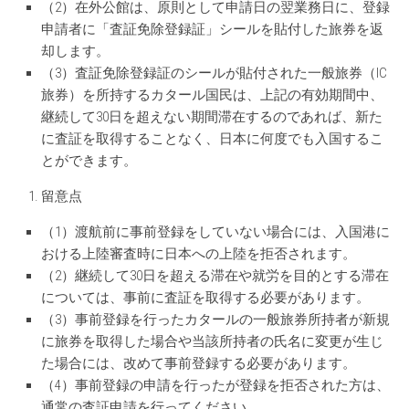
（2）在外公館は、原則として申請日の翌業務日に、登録
申請者に「査証免除登録証」シールを貼付した旅券を返
却します。
（3）査証免除登録証のシールが貼付された一般旅券（IC
旅券）を所持するカタール国民は、上記の有効期間中、
継続して30日を超えない期間滞在するのであれば、新た
に査証を取得することなく、日本に何度でも入国するこ
とができます。
留意点
（1）渡航前に事前登録をしていない場合には、入国港に
おける上陸審査時に日本への上陸を拒否されます。
（2）継続して30日を超える滞在や就労を目的とする滞在
については、事前に査証を取得する必要があります。
（3）事前登録を行ったカタールの一般旅券所持者が新規
に旅券を取得した場合や当該所持者の氏名に変更が生じ
た場合には、改めて事前登録する必要があります。
（4）事前登録の申請を行ったが登録を拒否された方は、
通常の査証申請を行ってください。