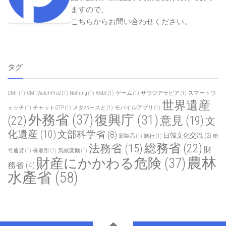
ますので、
こちらからお問い合わせください
。
タグ
CMF
(1)
CMFWatchPro2
(1)
Nothing
(1)
Web3
(1)
ゲーム
(1)
サウジアラビア
(1)
スマートウ
世界遺産
ォッチ
(1)
チャットGTP
(1)
メタバースと
(1)
モバイルアプリ
(1)
外務省
(37)
復興庁
(31)
(22)
意見
(19)
文
化遺産
(10)
文部科学省
(8)
日韓文化交流
(2)
新製品
(1)
旅行
(1)
暗
総務省
(22)
法務省
(15)
財
号通貨
(1)
株取引
(1)
気候変動
(1)
農林
財産にかかわる危険
(37)
務省
(4)
水產省
(58)