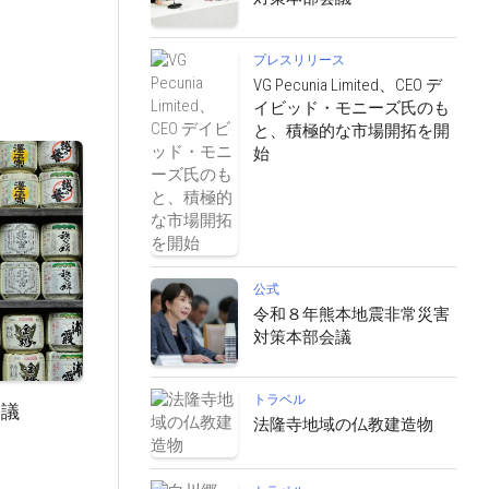
プレスリリース
VG Pecunia Limited、CEO デ
イビッド・モニーズ氏のも
と、積極的な市場開拓を開
始
公式
令和８年熊本地震非常災害
対策本部会議
トラベル
会議
法隆寺地域の仏教建造物