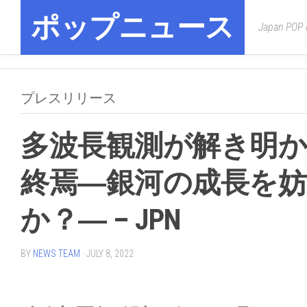
Skip
ポップニュース
to
Japan POP
content
プレスリリース
多波長観測が解き明か
終焉―銀河の成長を
か？― – JPN
BY
NEWS TEAM
· JULY 8, 2022