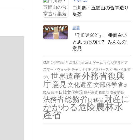
トラベル
白川郷・五箇山の合掌造り
集落
話題
「THE W 2021」一番面白い
と思ったのは？- みんなの
意見
CMF
CMFWatchPro2
Nothing
Web3
ゲーム
サウジアラビア
スマートウォッチ
チャットGTP
メタバースと
モバイルア
外務省
復興
世界遺産
プリ
庁
意見
文化遺産
文部科学省
新
日韓文化交流
製品
旅行
暗号通貨
株取引
気候変動
財産に
総務省
法務省
財務省
農林水
かかわる危険
產省