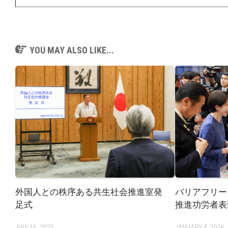
YOU MAY ALSO LIKE...
外国人との秩序ある共生社会推進室発
バリアフリー
足式
推進功労者表
JULY 16, 2025
JANUARY 4, 2026