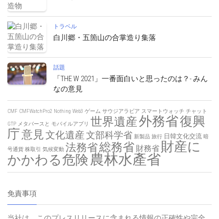
トラベル
白川郷・五箇山の合掌造り集落
話題
「THE W 2021」一番面白いと思ったのは？- みん
なの意見
CMF
CMFWatchPro2
Nothing
Web3
ゲーム
サウジアラビア
スマートウォッチ
チャット
外務省
復興
世界遺産
GTP
メタバースと
モバイルアプリ
庁
意見
文化遺産
文部科学省
日韓文化交流
新製品
旅行
暗
財産に
総務省
法務省
財務省
号通貨
株取引
気候変動
農林水產省
かかわる危険
免責事項
当社は、このプレスリリースに含まれる情報の正確性や完全