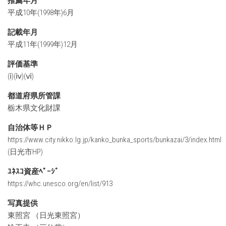
推薦年月
平成10年(1998年)6月
記載年月
平成11年(1999年)12月
評価基準
(ⅰ)(ⅳ)(ⅵ)
都道府県所管課
栃木県文化財課
自治体等ＨＰ
https://www.city.nikko.lg.jp/kanko_bunka_sports/bunkazai/3/index.htm
(日光市HP)
ﾕﾈｽｺ資産ﾍﾟｰｼﾞ
https://whc.unesco.org/en/list/913
写真提供
東照宮 （日光東照宮）