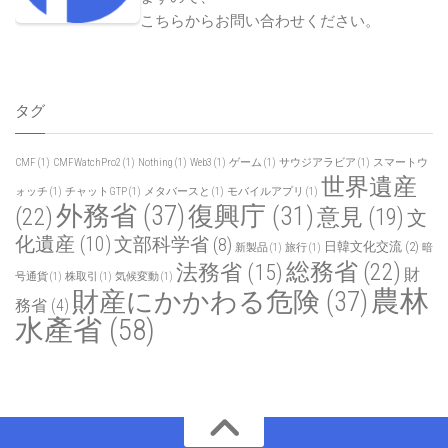
こちらからお問い合わせください
。
タグ
CMF
(1)
CMFWatchPro2
(1)
Nothing
(1)
Web3
(1)
ゲーム
(1)
サウジアラビア
(1)
スマートウ
世界遺産
ォッチ
(1)
チャットGTP
(1)
メタバースと
(1)
モバイルアプリ
(1)
外務省
(37)
復興庁
(31)
(22)
意見
(19)
文
化遺産
(10)
文部科学省
(8)
日韓文化交流
(2)
新製品
(1)
旅行
(1)
暗
総務省
(22)
法務省
(15)
財
号通貨
(1)
株取引
(1)
気候変動
(1)
農林
財産にかかわる危険
(37)
務省
(4)
水產省
(58)