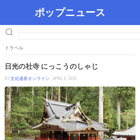
Skip
ポップニュース
to
content
トラベル
日光の社寺 にっこうのしゃじ
BY
文化遺産オンライン
· APRIL 6, 2026