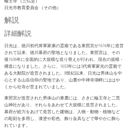
輪王寺 （三仏堂）
日光市教育委員会 （その他）
解説
詳細解説
日光は、徳川初代将軍家康の霊廟である東照宮が1616年に造営
されて以来、徳川幕府の聖地となりました。東照宮は、その
後1636年に全面的に大規模な造り替えが行われ、現在の規模・
構造になりました。さらに、1653年には3代将軍家光の霊廟で
ある大猷院が造営されました。8世紀以来、日光は男体山を中
心とする山岳信仰の聖地であり、山麓や中禅寺湖畔にははや
くから社寺が営まれていました。
東照宮が造営された男体山の東麓には、さきに輪王寺と二荒
山神社があり、それらをあわせて大規模に造営されました。
幕府が総力をあげて造営した建物は、人物・動物・植物など
の彫刻を多用し、漆塗や彩色、飾り金具などで華やかに飾ら
れています。