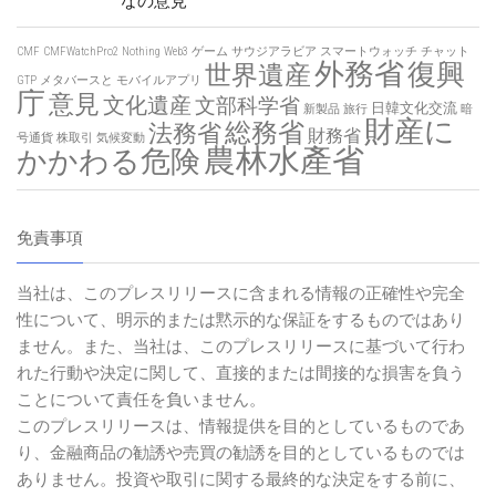
なの意見
CMF
CMFWatchPro2
Nothing
Web3
ゲーム
サウジアラビア
スマートウォッチ
チャット
外務省
復興
世界遺産
GTP
メタバースと
モバイルアプリ
庁
意見
文化遺産
文部科学省
日韓文化交流
新製品
旅行
暗
財産に
総務省
法務省
財務省
号通貨
株取引
気候変動
農林水產省
かかわる危険
免責事項
当社は、このプレスリリースに含まれる情報の正確性や完全
性について、明示的または黙示的な保証をするものではあり
ません。また、当社は、このプレスリリースに基づいて行わ
れた行動や決定に関して、直接的または間接的な損害を負う
ことについて責任を負いません。
このプレスリリースは、情報提供を目的としているものであ
り、金融商品の勧誘や売買の勧誘を目的としているものでは
ありません。投資や取引に関する最終的な決定をする前に、