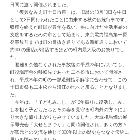
日間に渡り開催されました。
「復興なみえ町十日市祭」は、旧暦の10月10日を中日
として3日間行われたことに由来する秋の伝統行事です。
収穫を終えた町民が豊年を祝い、冬に向けた生活用品の
支度をするための市として始まり、東京電力福島第一原
発事故前までは町の目抜き通りである新町通りにおいて
約300の露店が出店するほどの町内最大級のお祭りでし
た。
避難を余儀なくされた事故後の平成23年においても、
町役場庁舎の移転先であった二本松市において開催さ
れ、平成29年の町の一部避難指示解除に合わせて、この
十日市祭も二本松から浪江の地へと戻ることとなりまし
た。
今年は、「子どもみこし」が12年振りに復活し、みこ
しを担ぐ子どもたちとその姿を見守る町内外の方々によ
り大きな盛り上がりをみせていました。大堀相馬焼の展
示即売会「大せとまつり」も同時開催され、多くの方々
が窯元との交流を通じて300年以上の歴史をつなぐ伝統に
思いを馳せていました。