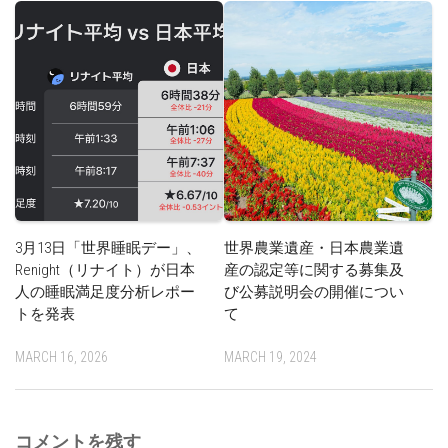
3月13日「世界睡眠デー」、
世界農業遺産・日本農業遺
Renight（リナイト）が日本
産の認定等に関する募集及
人の睡眠満足度分析レポー
び公募説明会の開催につい
トを発表
て
MARCH 16, 2026
MARCH 19, 2024
コメントを残す