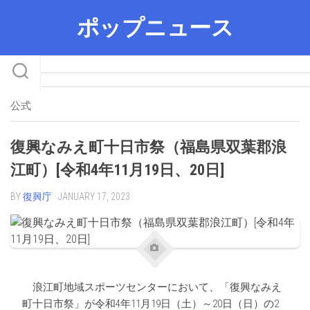
Skip
ポップニュース
to
content
公式
復興なみえ町十日市祭（福島県双葉郡浪
江町）[令和4年11月19日、20日]
BY
復興庁
· JANUARY 17, 2023
浪江町地域スポーツセンターにおいて、「復興なみえ
町十日市祭」が令和4年11月19日（土）～20日（日）の2