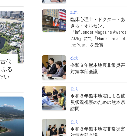
話題
臨床心理士・ドクター・あ
きら・オルセン、
「Influencer Magazine Awards
2026」にて「Humanitarian of
the Year」を受賞
公式
‐古代
令和８年熊本地震非常災害
・ふる
対策本部会議
だい
―
公式
令和８年熊本地震による被
災状況視察のための熊本県
訪問
公式
令和８年熊本地震非常災害
対策本部会議