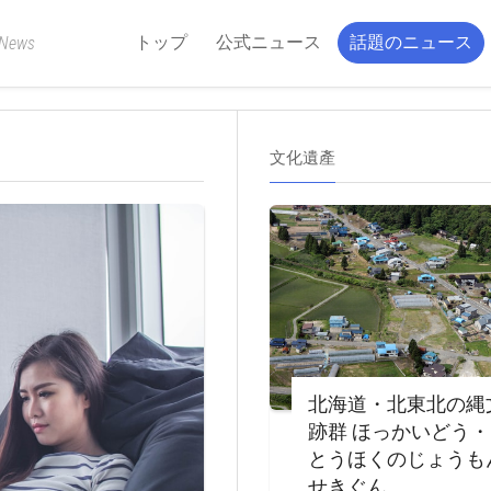
トップ
公式ニュース
話題のニュース
 News
文化遺產
北海道・北東北の縄
跡群 ほっかいどう
とうほくのじょうも
せきぐん