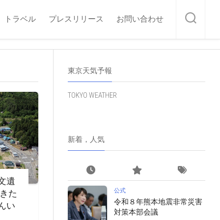
トラベル
プレスリリース
お問い合わせ
東京天気予報
TOKYO WEATHER
新着，人気
文遺
公式
・きた
令和８年熊本地震非常災害
んい
対策本部会議