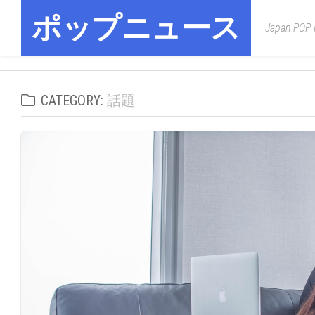
Skip
ポップニュース
to
Japan POP
content
CATEGORY:
話題