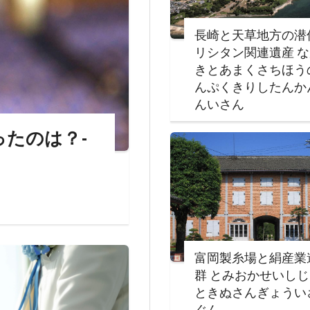
長崎と天草地方の潜
リシタン関連遺産 
きとあまくさちほう
んぷくきりしたんか
んいさん
思ったのは？-
富岡製糸場と絹産業
群 とみおかせいし
ときぬさんぎょうい
ぐん