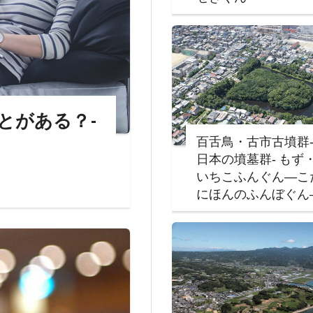
とがある？-
百舌鳥・古市古墳群
日本の墳墓群‐ もず
いちこふんぐん―こ
にほんのふんぼぐん