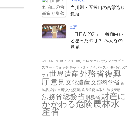
トラベル
白川郷・五箇山の合掌造り
集落
話題
「THE W 2021」一番面白い
と思ったのは？- みんなの
意見
CMF
CMFWatchPro2
Nothing
Web3
ゲーム
サウジアラビア
スマートウォッチ
チャットGTP
メタバースと
モバイルア
外務省
復興
世界遺産
プリ
庁
意見
文化遺産
文部科学省
新
日韓文化交流
製品
旅行
暗号通貨
株取引
気候変動
財産に
総務省
法務省
財務省
農林水
かかわる危険
產省