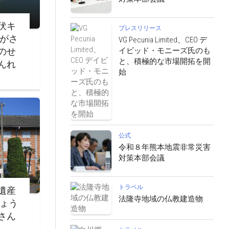
伏キ
プレスリリース
ながさ
VG Pecunia Limited、CEO デ
イビッド・モニーズ氏のも
のせ
と、積極的な市場開拓を開
んれ
始
公式
令和８年熊本地震非常災害
対策本部会議
トラベル
遺産
法隆寺地域の仏教建造物
じょう
さん