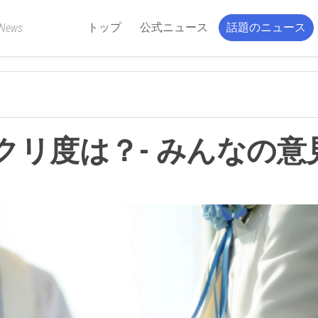
トップ
公式ニュース
話題のニュース
 News
ックリ度は？- みんなの意