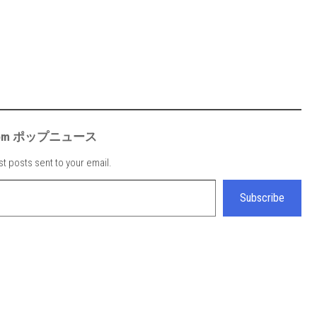
e from ポップニュース
st posts sent to your email.
Subscribe