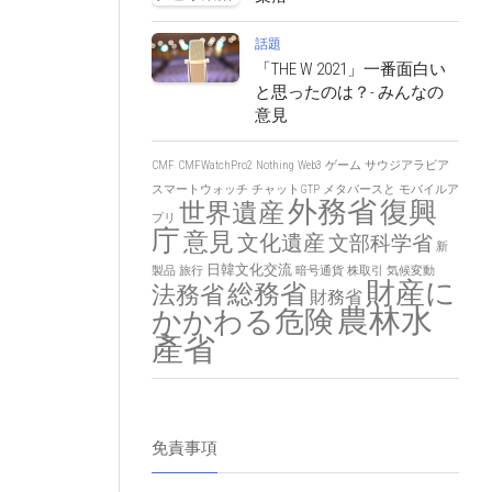
話題
「THE W 2021」一番面白い
と思ったのは？- みんなの
意見
CMF
CMFWatchPro2
Nothing
Web3
ゲーム
サウジアラビア
スマートウォッチ
チャットGTP
メタバースと
モバイルア
外務省
復興
世界遺産
プリ
庁
意見
文化遺産
文部科学省
新
日韓文化交流
製品
旅行
暗号通貨
株取引
気候変動
財産に
総務省
法務省
財務省
農林水
かかわる危険
產省
免責事項