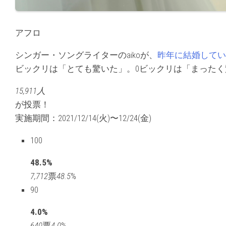
アフロ
シンガー・ソングライターのaikoが、
昨年に結婚してい
ビックリは「とても驚いた」。0ビックリは「まったく
15,911人
が投票！
実施期間：2021/12/14(火)〜12/24(金)
100
48.5%
7,712
票
48.5
%
90
4.0%
640
票
4.0
%