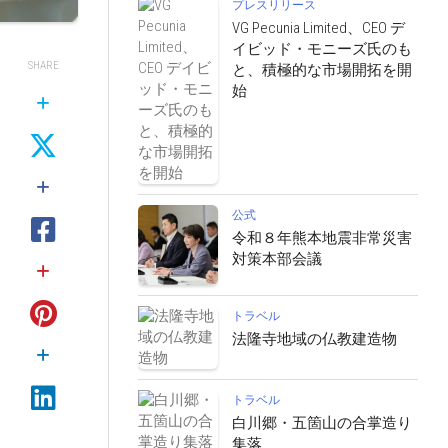
プレスリリース
VG Pecunia Limited、CEO デ
イビッド・モニーズ氏のも
SHARE
と、積極的な市場開拓を開
始
公式
令和８年熊本地震非常災害
対策本部会議
トラベル
法隆寺地域の仏教建造物
トラベル
白川郷・五箇山の合掌造り
集落