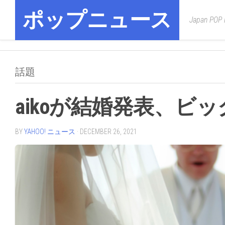
Skip
ポップニュース
to
Japan POP
content
話題
aikoが結婚発表、ビ
BY
YAHOO! ニュース
· DECEMBER 26, 2021