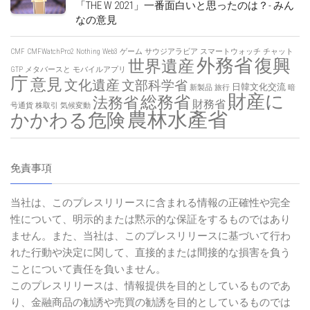
「THE W 2021」一番面白いと思ったのは？- みん
なの意見
CMF
CMFWatchPro2
Nothing
Web3
ゲーム
サウジアラビア
スマートウォッチ
チャット
外務省
復興
世界遺産
GTP
メタバースと
モバイルアプリ
庁
意見
文化遺産
文部科学省
日韓文化交流
新製品
旅行
暗
財産に
総務省
法務省
財務省
号通貨
株取引
気候変動
農林水產省
かかわる危険
免責事項
当社は、このプレスリリースに含まれる情報の正確性や完全
性について、明示的または黙示的な保証をするものではあり
ません。また、当社は、このプレスリリースに基づいて行わ
れた行動や決定に関して、直接的または間接的な損害を負う
ことについて責任を負いません。
このプレスリリースは、情報提供を目的としているものであ
り、金融商品の勧誘や売買の勧誘を目的としているものでは