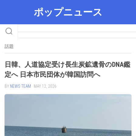
Skip
ポップニュース
to
content
話題
日韓、人道協定受け長生炭鉱遺骨のDNA鑑
定へ 日本市民団体が韓国訪問へ
BY
NEWS TEAM
· MAY 12, 2026