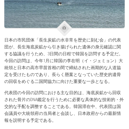
日本の市民団体「長生炭鉱の水非常を歴史に刻む会」の代表
団が、長生海底炭鉱から引き揚げられた遺体の身元確認に関
する協議を行うため、3日間の日程で韓国を訪問する予定だ。
今回の訪問は、今年1月に韓国の李在明（イ・ジェミョン）大
統領と日本の高市早苗首相の間で締結された画期的な人道協
定を受けたものであり、長らく懸案となっていた歴史的遺骨
の回収をめぐる二国間協力に向けた重要な一歩となる。
代表団の今回の訪問における主な目的は、海底炭鉱から回収
された骨片のDNA鑑定を行うために必要な具体的な技術的・外
交的な手配を調整することである。韓国滞在中、代表団は国
会議員や大統領府の当局者と会談し、日本政府からの最新情
報を説明する予定である。