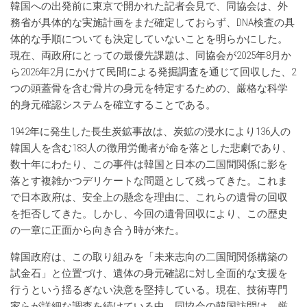
韓国への出発前に東京で開かれた記者会見で、同協会は、外
務省が具体的な実施計画をまだ確定しておらず、DNA検査の具
体的な手順についても決定していないことを明らかにした。
現在、両政府にとっての最優先課題は、同協会が2025年8月か
ら2026年2月にかけて民間による発掘調査を通じて回収した、2
つの頭蓋骨を含む骨片の身元を特定するための、厳格な科学
的身元確認システムを確立することである。
1942年に発生した長生炭鉱事故は、炭鉱の浸水により136人の
韓国人を含む183人の徴用労働者が命を落とした悲劇であり、
数十年にわたり、この事件は韓国と日本の二国間関係に影を
落とす複雑かつデリケートな問題として残ってきた。これま
で日本政府は、安全上の懸念を理由に、これらの遺骨の回収
を拒否してきた。しかし、今回の遺骨回収により、この歴史
の一章に正面から向き合う時が来た。
韓国政府は、この取り組みを「未来志向の二国間関係構築の
試金石」と位置づけ、遺体の身元確認に対し全面的な支援を
行うという揺るぎない決意を堅持している。現在、技術専門
家らが詳細な調査を続けている中、同協会の韓国訪問は、厳