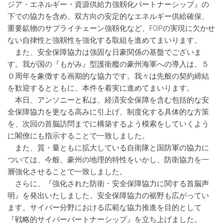
ジア・エネルギー・資源供給力強靱化パートナーシップ』の
下での協力を含め、双方向の安定的なエネルギー供給確保、
重要鉱物のサプライチェーン強靱化など、FOIPの実現に欠かせ
ない自律性と強靱性を強化する取組を進めてまいります。
また、安全保障協力は強固な日豪関係の基盤でございま
す。我が国の『もがみ』型護衛艦の豪州海軍への導入は、５
０周年を象徴する画期的な協力です。我々は先般の契約締結
を歓迎するとともに、本件を着実に進めてまいります。
本日、アンソニーと私は、経済安全保障を含む包括的な安
全保障協力を更なる高みに引上げ、制度化する具体的な方策
を、次回の首脳訪問までに構築するよう模索をしていくよう
に閣僚にも指示することで一致しました。
また、質・量ともに拡大している自衛隊と国防軍の協力に
ついては、今般、豪州の地理的特性をいかし、防衛協力を一
層強化させることで一致しました。
さらに、『強化された防衛・安全保障協力に関する首脳声
明』を発出いたしました。安全保障協力の裾野も広がってい
ます。サイバー分野における広範な協力推進を目的として
『戦略的サイバーパートナーシップ』を立ち上げました。