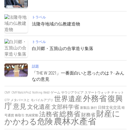
トラベル
法隆寺地域の仏教建造物
トラベル
白川郷・五箇山の合掌造り集落
話題
「THE W 2021」一番面白いと思ったのは？- みん
なの意見
CMF
CMFWatchPro2
Nothing
Web3
ゲーム
サウジアラビア
スマートウォッチ
チャット
外務省
復興
世界遺産
GTP
メタバースと
モバイルアプリ
庁
意見
文化遺産
文部科学省
日韓文化交流
新製品
旅行
暗
財産に
総務省
法務省
財務省
号通貨
株取引
気候変動
農林水產省
かかわる危険