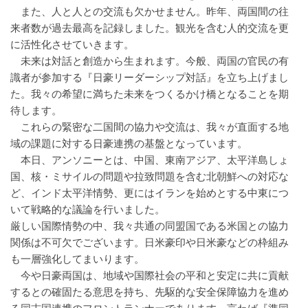
また、人と人との交流も欠かせません。昨年、両国間の往
来者数が過去最高を記録しました。観光を含む人的交流を更
に活性化させていきます。
未来は対話と創造から生まれます。今般、両国の官民の有
識者が参加する『日豪リーダーシップ対話』を立ち上げまし
た。我々の希望に満ちた未来をつくるかけ橋となることを期
待します。
これらの緊密な二国間の協力や交流は、我々が直面する地
域の課題に対する日豪連携の基盤となっています。
本日、アンソニーとは、中国、東南アジア、太平洋島しょ
国、核・ミサイルの問題や拉致問題を含む北朝鮮への対応な
ど、インド太平洋情勢、更にはイランを始めとする中東につ
いて戦略的な議論を行いました。
厳しい国際情勢の中、我々共通の同盟国である米国との協力
関係は不可欠でございます。日米豪印や日米豪などの枠組み
も一層強化してまいります。
今や日豪両国は、地域や国際社会の平和と安定に共に貢献
するとの確固たる意思を持ち、先駆的な安全保障協力を進め