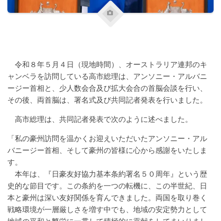
令和８年５月４日（現地時間）、オーストラリア連邦のキ
ャンベラを訪問している高市総理は、アンソニー・アルバニ
ージー首相と、少人数会合及び拡大会合の首脳会談を行い、
その後、両首脳は、署名式及び共同記者発表を行いました。
高市総理は、共同記者発表で次のように述べました。
「私の豪州訪問を温かくお迎えいただいたアンソニー・アル
バニージー首相、そして豪州の皆様に心から感謝をいたしま
す。
本年は、『日豪友好協力基本条約署名５０周年』という歴
史的な節目です。この条約を一つの転機に、この半世紀、日
本と豪州は深い友好関係を育んできました。両国を取り巻く
戦略環境が一層厳しさを増す中でも、地域の安定勢力として