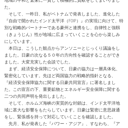
地域の平和と繁栄に一貫して積極的に貢献をしてまいりまし
た。
そして、一昨日、私がベトナムで発表しました、進化した
『自由で開かれたインド太平洋（FOIP）』の実現に向けて、特
別な戦略的パートナーである豪州と連携をし、自律性と強靱
（きょうじん）性が地域に広まっていくことを心から楽しみ
にしています。
本日は、こうした観点からアンソニーとじっくり議論をし
ました。日豪の次なる５０年の方向性を確認することができ
ました。大変充実した会談でした。
まず、経済安全保障について、日豪の協力は一層具体化、
緊密化しています。先ほど両国協力の戦略的指針となる、
『経済安全保障協力に関する日豪共同宣言』に署名しまし
た。この宣言の下、重要鉱物とエネルギー安全保障に関する
二つの共同声明を発出しました。
そして、ホルムズ海峡の実質的な封鎖は、インド太平洋地
域に甚大な影響をもたらしています。日豪は緊密に意思疎通
をし、緊張感を持って対応していくことを確認しました。
先月、私が発表した『パワー・アジア』、すなわち、『ア