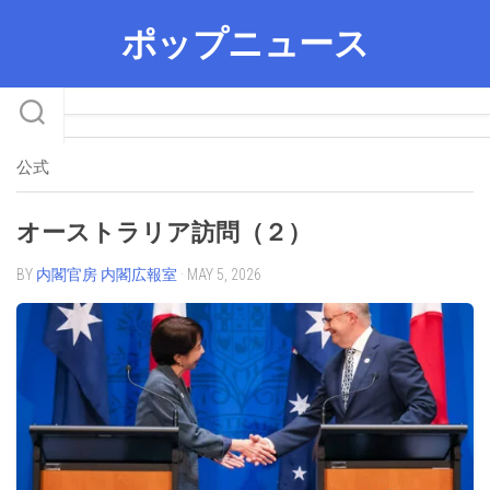
Skip
ポップニュース
to
content
公式
オーストラリア訪問（２）
BY
内閣官房 内閣広報室
· MAY 5, 2026