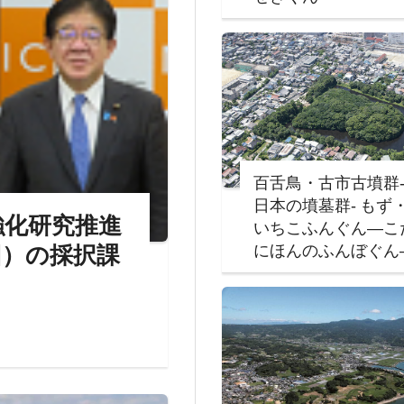
百舌鳥・古市古墳群
日本の墳墓群‐ もず
強化研究推進
いちこふんぐん―こ
にほんのふんぼぐん
回）の採択課