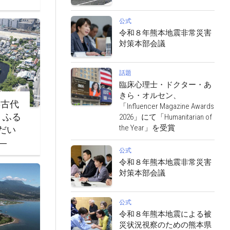
公式
令和８年熊本地震非常災害
対策本部会議
話題
臨床心理士・ドクター・あ
きら・オルセン、
‐古代
「Influencer Magazine Awards
・ふる
2026」にて「Humanitarian of
the Year」を受賞
だい
―
公式
令和８年熊本地震非常災害
対策本部会議
公式
令和８年熊本地震による被
災状況視察のための熊本県