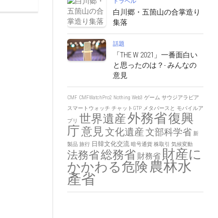
トラベル
白川郷・五箇山の合掌造り
集落
話題
「THE W 2021」一番面白い
と思ったのは？- みんなの
意見
CMF
CMFWatchPro2
Nothing
Web3
ゲーム
サウジアラビア
スマートウォッチ
チャットGTP
メタバースと
モバイルア
外務省
復興
世界遺産
プリ
庁
意見
文化遺産
文部科学省
新
日韓文化交流
製品
旅行
暗号通貨
株取引
気候変動
財産に
総務省
法務省
財務省
農林水
かかわる危険
產省