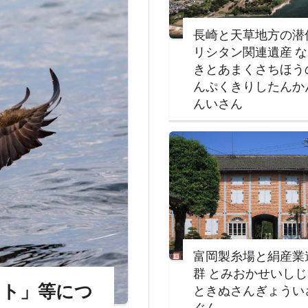
長崎と天草地方の潜
リシタン関連遺産 
きとあまくさちほう
んぷくきりしたんか
んいさん
富岡製糸場と絹産業
群 とみおかせいし
ット」等につ
ときぬさんぎょうい
ぐん