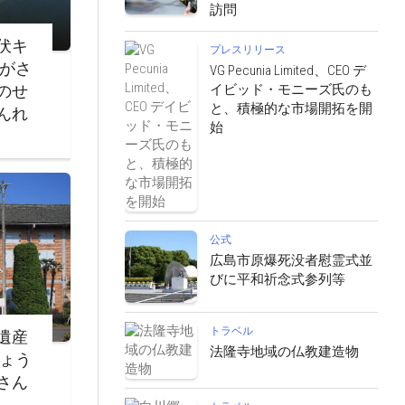
訪問
伏キ
プレスリリース
ながさ
VG Pecunia Limited、CEO デ
イビッド・モニーズ氏のも
のせ
と、積極的な市場開拓を開
んれ
始
公式
広島市原爆死没者慰霊式並
びに平和祈念式参列等
トラベル
遺産
法隆寺地域の仏教建造物
じょう
さん