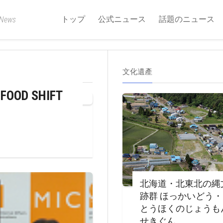
トップ
公式ニュース
話題のニュース
 News
文化遺產
D SHIFT
北海道・北東北の縄
跡群 ほっかいどう
とうほくのじょうも
せきぐん