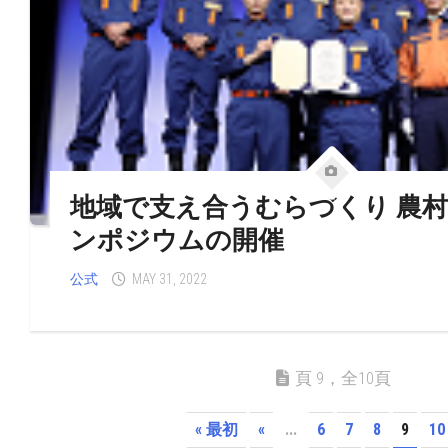
地域で支え合うむらづくり 農村
ンポジウムの開催
公式
MAY 31, 2022
頁 9，全10頁
« 最初
«
...
6
7
8
9
10