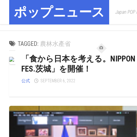
Skip
ポップニュース
to
Japan POP
content
TAGGED:
農林水產省
「食から日本を考える。NIPPON FOO
FES.茨城」を開催！
公式
SEPTEMBER 6, 2022