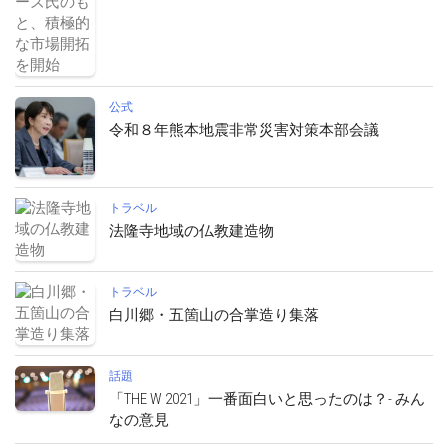
公式
令和８年熊本地震非常災害対策本部会議
トラベル
法隆寺地域の仏教建造物
トラベル
白川郷・五箇山の合掌造り集落
話題
「THE W 2021」一番面白いと思ったのは？- みん
なの意見