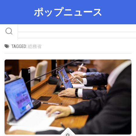
Skip
ポップニュース
to
content
TAGGED:
総務省