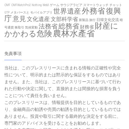
CMF
CMFWatchPro2
Nothing
Web3
ゲーム
サウジアラビア
スマートウォッチ
チャット
外務省
復興
世界遺産
GTP
メタバースと
モバイルアプリ
庁
意見
文化遺産
文部科学省
日韓文化交流
新製品
旅行
暗
財産に
総務省
法務省
財務省
号通貨
株取引
気候変動
農林水產省
かかわる危険
免責事項
当社は、このプレスリリースに含まれる情報の正確性や完全
性について、明示的または黙示的な保証をするものではあり
ません。また、当社は、このプレスリリースに基づいて行わ
れた行動や決定に関して、直接的または間接的な損害を負う
ことについて責任を負いません。
このプレスリリースは、情報提供を目的としているものであ
り、金融商品の勧誘や売買の勧誘を目的としているものでは
ありません。投資や取引に関する最終的な決定をする前に、
専門家のアドバイスを受けることをお勧めします。