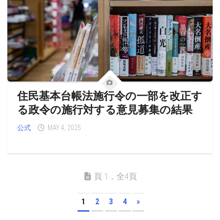
住民基本台帳法施行令の一部を改正す
る政令の施行対する意見募集の結果
公式
MAY 4, 2025
頁 1，全4頁
1
2
3
4
»