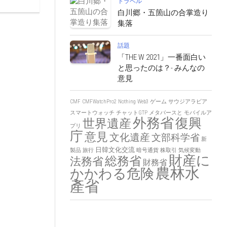
トラベル
白川郷・五箇山の合掌造り
集落
話題
「THE W 2021」一番面白い
と思ったのは？- みんなの
意見
CMF
CMFWatchPro2
Nothing
Web3
ゲーム
サウジアラビア
スマートウォッチ
チャットGTP
メタバースと
モバイルア
外務省
復興
世界遺産
プリ
庁
意見
文化遺産
文部科学省
新
日韓文化交流
製品
旅行
暗号通貨
株取引
気候変動
財産に
総務省
法務省
財務省
農林水
かかわる危険
產省