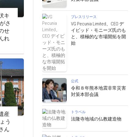
伏キ
プレスリリース
ながさ
VG Pecunia Limited、CEO デ
イビッド・モニーズ氏のも
のせ
と、積極的な市場開拓を開
んれ
始
公式
令和８年熊本地震非常災害
対策本部会議
トラベル
遺産
法隆寺地域の仏教建造物
じょう
さん