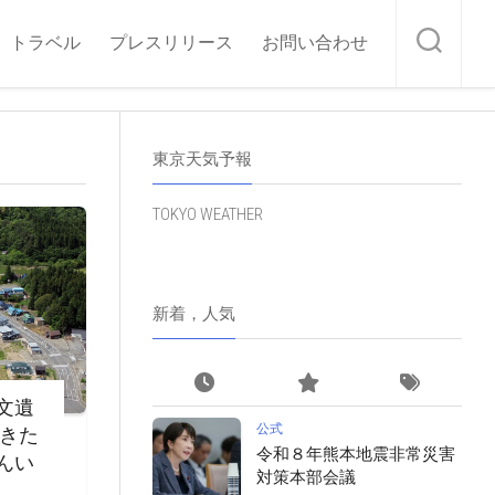
トラベル
プレスリリース
お問い合わせ
東京天気予報
TOKYO WEATHER
新着，人気
文遺
公式
・きた
令和８年熊本地震非常災害
んい
対策本部会議