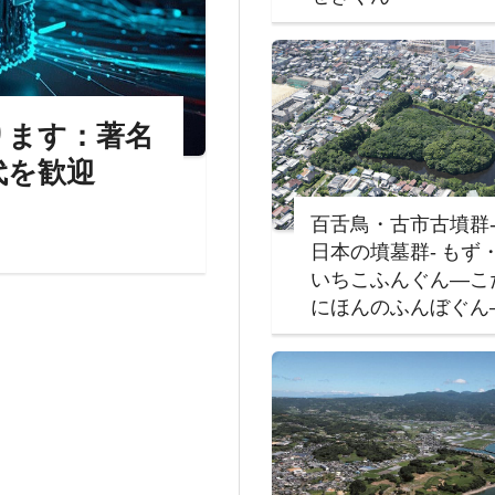
ぶります：著名
時代を歓迎
百舌鳥・古市古墳群
日本の墳墓群‐ もず
いちこふんぐん―こ
にほんのふんぼぐん