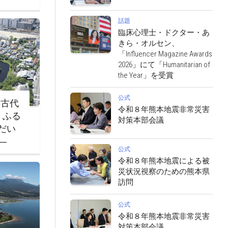
話題
臨床心理士・ドクター・あ
きら・オルセン、
「Influencer Magazine Awards
2026」にて「Humanitarian of
the Year」を受賞
公式
‐古代
令和８年熊本地震非常災害
・ふる
対策本部会議
だい
―
公式
令和８年熊本地震による被
災状況視察のための熊本県
訪問
公式
令和８年熊本地震非常災害
対策本部会議