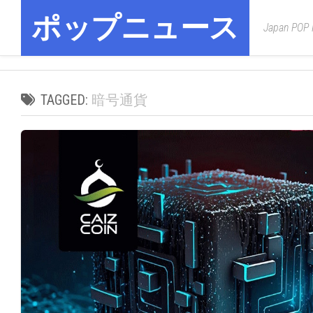
Skip
ポップニュース
to
Japan POP
content
TAGGED:
暗号通貨