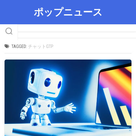
Skip
ポップニュース
to
content
TAGGED:
チャットGTP