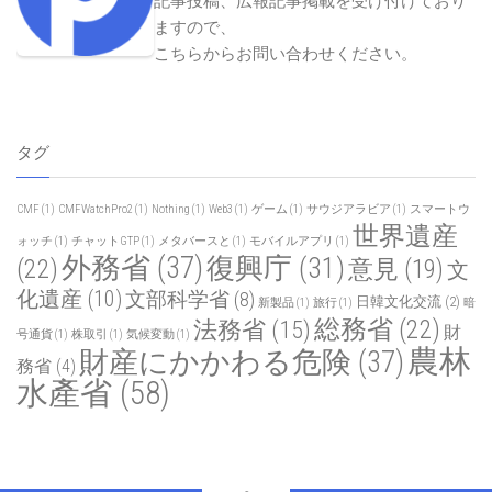
記事投稿、広報記事掲載を受け付けており
ますので、
こちらからお問い合わせください
。
タグ
CMF
(1)
CMFWatchPro2
(1)
Nothing
(1)
Web3
(1)
ゲーム
(1)
サウジアラビア
(1)
スマートウ
世界遺産
ォッチ
(1)
チャットGTP
(1)
メタバースと
(1)
モバイルアプリ
(1)
外務省
(37)
復興庁
(31)
(22)
意見
(19)
文
化遺産
(10)
文部科学省
(8)
日韓文化交流
(2)
新製品
(1)
旅行
(1)
暗
総務省
(22)
法務省
(15)
財
号通貨
(1)
株取引
(1)
気候変動
(1)
農林
財産にかかわる危険
(37)
務省
(4)
水產省
(58)