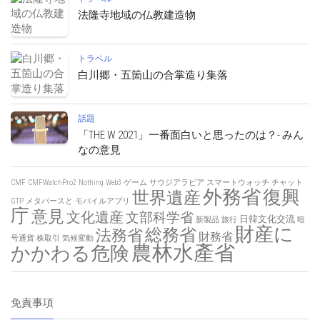
法隆寺地域の仏教建造物
トラベル
白川郷・五箇山の合掌造り集落
話題
「THE W 2021」一番面白いと思ったのは？- みん
なの意見
CMF
CMFWatchPro2
Nothing
Web3
ゲーム
サウジアラビア
スマートウォッチ
チャット
外務省
復興
世界遺産
GTP
メタバースと
モバイルアプリ
庁
意見
文化遺産
文部科学省
日韓文化交流
新製品
旅行
暗
財産に
総務省
法務省
財務省
号通貨
株取引
気候変動
農林水產省
かかわる危険
免責事項