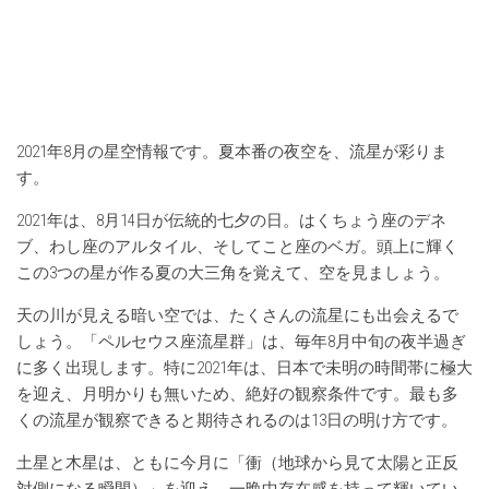
2021年8月の星空情報です。夏本番の夜空を、流星が彩りま
す。
2021年は、8月14日が伝統的七夕の日。はくちょう座のデネ
ブ、わし座のアルタイル、そしてこと座のベガ。頭上に輝く
この3つの星が作る夏の大三角を覚えて、空を見ましょう。
天の川が見える暗い空では、たくさんの流星にも出会えるで
しょう。「ペルセウス座流星群」は、毎年8月中旬の夜半過ぎ
に多く出現します。特に2021年は、日本で未明の時間帯に極大
を迎え、月明かりも無いため、絶好の観察条件です。最も多
くの流星が観察できると期待されるのは13日の明け方です。
土星と木星は、ともに今月に「衝（地球から見て太陽と正反
対側になる瞬間）」を迎え、一晩中存在感を持って輝いてい