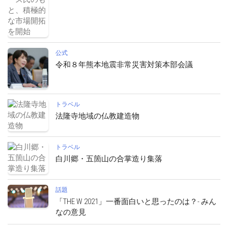
公式
令和８年熊本地震非常災害対策本部会議
トラベル
法隆寺地域の仏教建造物
トラベル
白川郷・五箇山の合掌造り集落
話題
「THE W 2021」一番面白いと思ったのは？- みん
なの意見