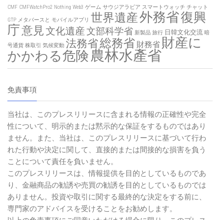
CMF
CMFWatchPro2
Nothing
Web3
ゲーム
サウジアラビア
スマートウォッチ
チャット
外務省
復興
世界遺産
GTP
メタバースと
モバイルアプリ
庁
意見
文化遺産
文部科学省
日韓文化交流
新製品
旅行
暗
財産に
総務省
法務省
財務省
号通貨
株取引
気候変動
農林水產省
かかわる危険
免責事項
当社は、このプレスリリースに含まれる情報の正確性や完全
性について、明示的または黙示的な保証をするものではあり
ません。また、当社は、このプレスリリースに基づいて行わ
れた行動や決定に関して、直接的または間接的な損害を負う
ことについて責任を負いません。
このプレスリリースは、情報提供を目的としているものであ
り、金融商品の勧誘や売買の勧誘を目的としているものでは
ありません。投資や取引に関する最終的な決定をする前に、
専門家のアドバイスを受けることをお勧めします。