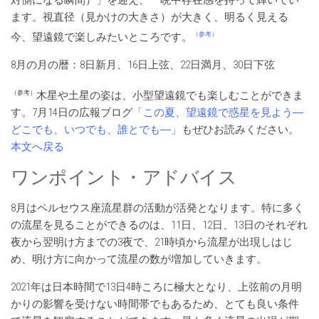
ます。視直径（見かけの大きさ）が大きく、明るく見える
（参考）
今、望遠鏡で楽しみたいところです。
8月の月の暦：8日新月、16日上弦、22日満月、30日下弦
（参考）
木星や土星の姿は、小型望遠鏡でも楽しむことができま
す。7月14日の広報ブログ
「この夏、望遠鏡で惑星を見よう―
どこでも、いつでも、誰とでも―」
もぜひお読みください。
本文へ戻る
ワンポイント・アドバイス
8月はペルセウス座流星群の活動が活発となります。特に多く
の流星を見ることができるのは、11日、12日、13日のそれぞれ
夜から翌明け方までの3夜で、21時頃から流星が出現しはじ
め、明け方に向かって流星の数が増加していきます。
2021年は日本時間で13日4時ころに極大となり、上弦前の月明
かりの影響を受けない時間帯でもあるため、とても良い条件