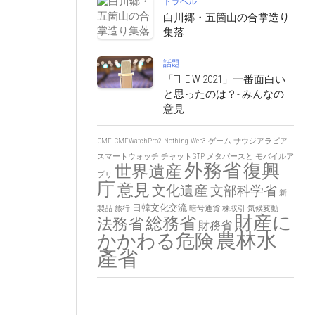
トラベル
白川郷・五箇山の合掌造り
集落
話題
「THE W 2021」一番面白い
と思ったのは？- みんなの
意見
CMF
CMFWatchPro2
Nothing
Web3
ゲーム
サウジアラビア
スマートウォッチ
チャットGTP
メタバースと
モバイルア
外務省
復興
世界遺産
プリ
庁
意見
文化遺産
文部科学省
新
日韓文化交流
製品
旅行
暗号通貨
株取引
気候変動
財産に
総務省
法務省
財務省
農林水
かかわる危険
產省