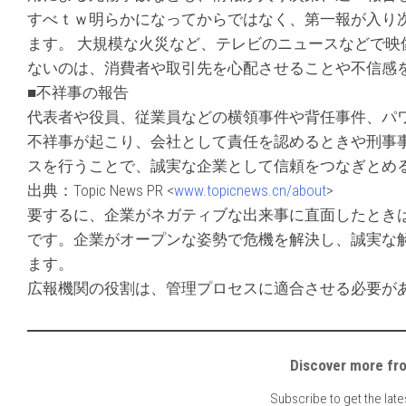
すべｔｗ明らかになってからではなく、第一報が入り
ます。 大規模な火災など、テレビのニュースなどで
ないのは、消費者や取引先を心配させることや不信感
■不祥事の報告
代表者や役員、従業員などの横領事件や背任事件、パ
不祥事が起こり、会社として責任を認めるときや刑事
スを行うことで、誠実な企業として信頼をつなぎとめ
出典：Topic News PR <
www.topicnews.cn/about
>
要するに、企業がネガティブな出来事に直面したとき
です。企業がオープンな姿勢で危機を解決し、誠実な
ます。
広報機関の役割は、管理プロセスに適合させる必要が
Discover mor
Subscribe to get the late