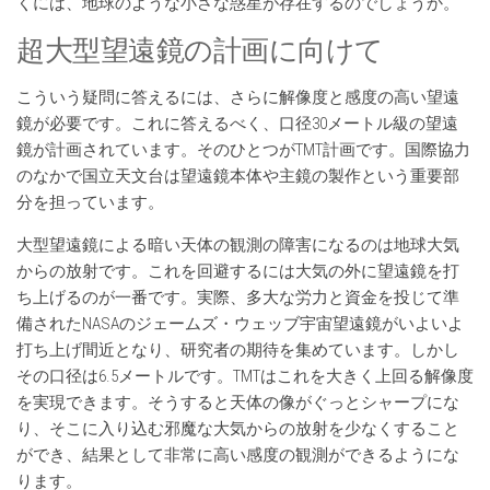
くには、地球のような小さな惑星が存在するのでしょうか。
超大型望遠鏡の計画に向けて
こういう疑問に答えるには、さらに解像度と感度の高い望遠
鏡が必要です。これに答えるべく、口径30メートル級の望遠
鏡が計画されています。そのひとつがTMT計画です。国際協力
のなかで国立天文台は望遠鏡本体や主鏡の製作という重要部
分を担っています。
大型望遠鏡による暗い天体の観測の障害になるのは地球大気
からの放射です。これを回避するには大気の外に望遠鏡を打
ち上げるのが一番です。実際、多大な労力と資金を投じて準
備されたNASAのジェームズ・ウェッブ宇宙望遠鏡がいよいよ
打ち上げ間近となり、研究者の期待を集めています。しかし
その口径は6.5メートルです。TMTはこれを大きく上回る解像度
を実現できます。そうすると天体の像がぐっとシャープにな
り、そこに入り込む邪魔な大気からの放射を少なくすること
ができ、結果として非常に高い感度の観測ができるようにな
ります。