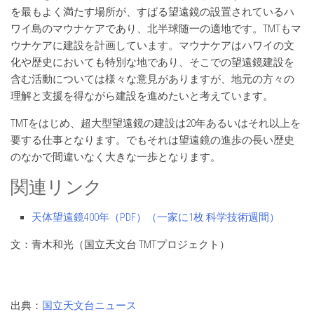
を最もよく満たす場所が、すばる望遠鏡の設置されているハ
ワイ島のマウナケアであり、北半球随一の適地です。TMTもマ
ウナケアに建設を計画しています。マウナケアはハワイの文
化や歴史においても特別な地であり、そこでの望遠鏡建設を
含む活動については様々な意見がありますが、地元の方々の
理解と支援を得ながら建設を進めたいと考えています。
TMTをはじめ、超大型望遠鏡の建設は20年あるいはそれ以上を
要する仕事となります。でもそれは望遠鏡の進歩の長い歴史
のなかで間違いなく大きな一歩となります。
関連リンク
天体望遠鏡400年（PDF）（一家に1枚 科学技術週間）
文：青木和光（国立天文台 TMTプロジェクト）
出典：
国立天文台ニュース