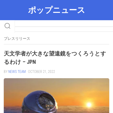
Skip
ポップニュース
to
content
プレスリリース
天文学者が大きな望遠鏡をつくろうとす
るわけ – JPN
BY
NEWS TEAM
· OCTOBER 21, 2022