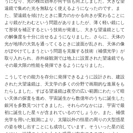
うになり、光の検出効率が何十倍も向上しました。大きな望
遠鏡で集めた光を無駄なく使えるようになったのです。ま
た、望遠鏡を傾けたときに重力のかかる向きが変わることに
より鏡がたわむという問題がありましたが、薄く軽い鏡にし
て形状を補正するという技術が発達し、大きな望遠鏡として
の解像度を十分に出せるようになりました。さらに、天体の
光が地球の大気を通ってくるときに波面が乱され、天体の像
がぼやけてしまうという問題を克服する技術（補償光学）が
取り入れられ、赤外線観測では地上に設置された望遠鏡でも
その最大限の性能を発揮できるようになりました。
こうしてその能力を存分に発揮できるように設計され、建設
された大望遠鏡は、天文学の多くの分野で画期的な進展をも
たらしました。すばる望遠鏡は夜空の広い範囲にわたって暗
い天体の探査を進め、宇宙誕生から数億年のうちに誕生した
銀河を多数見つけてきました。それらのなかには、宇宙で最
初に誕生した星々が含まれているのでしょうか。また、補償
光学を用いた観測により、太陽以外の恒星の周りの大型惑星
の姿を映し出すことにも成功しています。そういった星の近