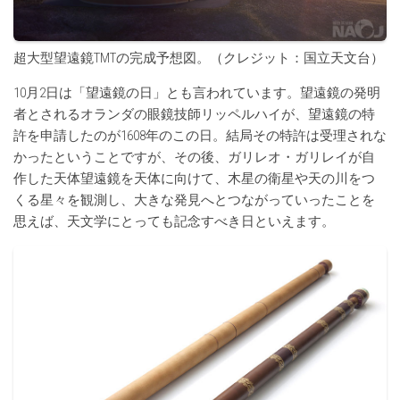
超大型望遠鏡TMTの完成予想図。（クレジット：国立天文台）
10月2日は「望遠鏡の日」とも言われています。望遠鏡の発明
者とされるオランダの眼鏡技師リッペルハイが、望遠鏡の特
許を申請したのが1608年のこの日。結局その特許は受理されな
かったということですが、その後、ガリレオ・ガリレイが自
作した天体望遠鏡を天体に向けて、木星の衛星や天の川をつ
くる星々を観測し、大きな発見へとつながっていったことを
思えば、天文学にとっても記念すべき日といえます。