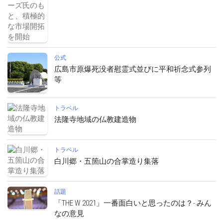
公式
広島市原爆死没者慰霊式並びに平和祈念式参列
等
トラベル
法隆寺地域の仏教建造物
トラベル
白川郷・五箇山の合掌造り集落
話題
「THE W 2021」一番面白いと思ったのは？- みん
なの意見