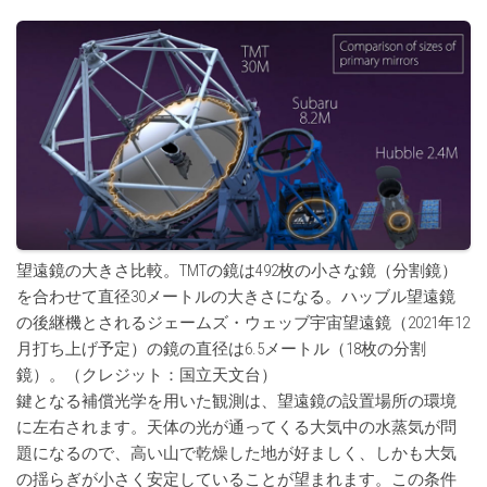
望遠鏡の大きさ比較。TMTの鏡は492枚の小さな鏡（分割鏡）
を合わせて直径30メートルの大きさになる。ハッブル望遠鏡
の後継機とされるジェームズ・ウェッブ宇宙望遠鏡（2021年12
月打ち上げ予定）の鏡の直径は6.5メートル（18枚の分割
鏡）。（クレジット：国立天文台）
鍵となる補償光学を用いた観測は、望遠鏡の設置場所の環境
に左右されます。天体の光が通ってくる大気中の水蒸気が問
題になるので、高い山で乾燥した地が好ましく、しかも大気
の揺らぎが小さく安定していることが望まれます。この条件