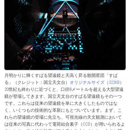
月明かりに輝くすばる望遠鏡と天高く昇る散開星団「すば
る」（クレジット：国立天文台）
オリジナルサイズ（322KB）
20世紀も終わりに近づくと、口径8メートルを超える大型望遠
鏡が登場してきます。国立天文台のすばる望遠鏡もその一つ
です。これらは従来の望遠鏡を単に大きくしたものではな
く、いくつもの技術的な革新にもとづいています。まず、こ
れらの望遠鏡の登場に先立ち、可視光線の天文観測において
は従来の写真に代わって電荷結合素子（CCD）が用いられるよ