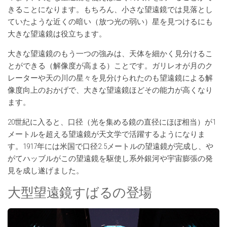
きることになります。もちろん、小さな望遠鏡では見落とし
ていたような近くの暗い（放つ光の弱い）星を見つけるにも
大きな望遠鏡は役立ちます。
大きな望遠鏡のもう一つの強みは、天体を細かく見分けるこ
とができる（解像度が高まる）ことです。ガリレオが月のク
レーターや天の川の星々を見分けられたのも望遠鏡による解
像度向上のおかげで、大きな望遠鏡ほどその能力が高くなり
ます。
20世紀に入ると、口径（光を集める鏡の直径にほぼ相当）が1
メートルを超える望遠鏡が天文学で活躍するようになりま
す。1917年には米国で口径2.5メートルの望遠鏡が完成し、や
がてハッブルがこの望遠鏡を駆使し系外銀河や宇宙膨張の発
見を成し遂げました。
大型望遠鏡すばるの登場