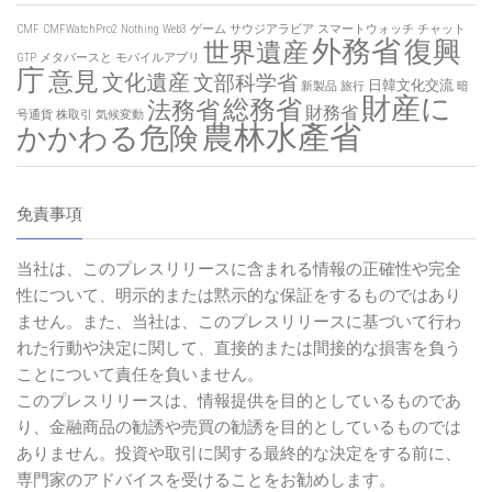
CMF
CMFWatchPro2
Nothing
Web3
ゲーム
サウジアラビア
スマートウォッチ
チャット
外務省
復興
世界遺産
GTP
メタバースと
モバイルアプリ
庁
意見
文化遺産
文部科学省
日韓文化交流
新製品
旅行
暗
財産に
総務省
法務省
財務省
号通貨
株取引
気候変動
農林水產省
かかわる危険
免責事項
当社は、このプレスリリースに含まれる情報の正確性や完全
性について、明示的または黙示的な保証をするものではあり
ません。また、当社は、このプレスリリースに基づいて行わ
れた行動や決定に関して、直接的または間接的な損害を負う
ことについて責任を負いません。
このプレスリリースは、情報提供を目的としているものであ
り、金融商品の勧誘や売買の勧誘を目的としているものでは
ありません。投資や取引に関する最終的な決定をする前に、
専門家のアドバイスを受けることをお勧めします。