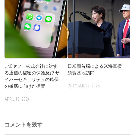
LINEヤフー株式会社に対す
日米両首脳による米海軍横
る通信の秘密の保護及び サ
須賀基地訪問
イバーセキュリティの確保
の徹底に向けた措置
OCTOBER 29, 2025
APRIL 16, 2024
コメントを残す