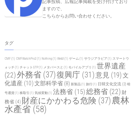
記事投稿、広報記事掲載を受け付けており
ますので、
こちらからお問い合わせください
。
タグ
CMF
(1)
CMFWatchPro2
(1)
Nothing
(1)
Web3
(1)
ゲーム
(1)
サウジアラビア
(1)
スマートウ
世界遺産
ォッチ
(1)
チャットGTP
(1)
メタバースと
(1)
モバイルアプリ
(1)
外務省
(37)
復興庁
(31)
(22)
意見
(19)
文
化遺産
(10)
文部科学省
(8)
日韓文化交流
(2)
新製品
(1)
旅行
(1)
暗
総務省
(22)
法務省
(15)
財
号通貨
(1)
株取引
(1)
気候変動
(1)
農林
財産にかかわる危険
(37)
務省
(4)
水產省
(58)