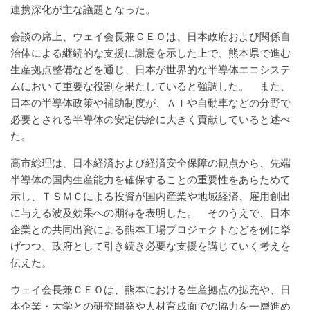
連携深化が主な議題となった。
会談の席上、ウェイ会長兼ＣＥＯは、日本政府および関係自
治体による継続的な支援に謝意を示した上で、熊本県で進む
生産拠点整備などを通じ、日本が世界的な半導体エコシステ
ムにおいて重要な役割を果たしていると強調した。 また、
日本の半導体政策や補助制度が、ＡＩや自動車などの分野で
必要とされる半導体の安定供給に大きく貢献していると述べ
た。
高市総理は、日本経済および経済安全保障の観点から、先端
半導体の国内生産能力を確保することの重要性をあらためて
示し、ＴＳＭＣによる投資が国内産業や地域経済、雇用創出
に与える波及効果への期待を表明した。 そのうえで、日本
企業との共同出資による熊本工場プロジェクトなどを例に挙
げつつ、政府として引き続き必要な支援を講じていく考えを
伝えた。
ウェイ会長兼ＣＥＯは、熊本における生産拠点の拡充や、日
本企業・大学との研究開発や人材育成面での協力を一層進め