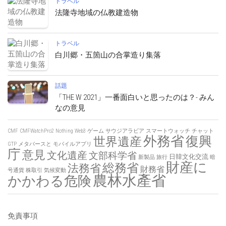
トラベル
法隆寺地域の仏教建造物
トラベル
白川郷・五箇山の合掌造り集落
話題
「THE W 2021」一番面白いと思ったのは？- みん
なの意見
CMF
CMFWatchPro2
Nothing
Web3
ゲーム
サウジアラビア
スマートウォッチ
チャット
外務省
復興
世界遺産
GTP
メタバースと
モバイルアプリ
庁
意見
文化遺産
文部科学省
日韓文化交流
新製品
旅行
暗
財産に
総務省
法務省
財務省
号通貨
株取引
気候変動
農林水產省
かかわる危険
免責事項