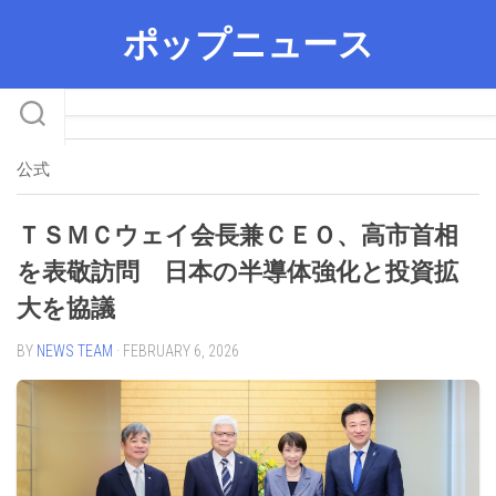
Skip
ポップニュース
to
content
公式
ＴＳＭＣウェイ会長兼ＣＥＯ、高市首相
を表敬訪問 日本の半導体強化と投資拡
大を協議
BY
NEWS TEAM
· FEBRUARY 6, 2026