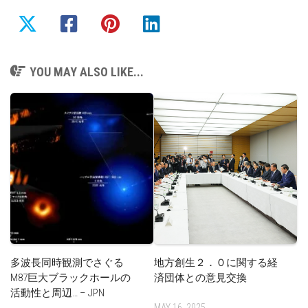
YOU MAY ALSO LIKE...
多波長同時観測でさぐる
地方創生２．０に関する経
M87巨大ブラックホールの
済団体との意見交換
活動性と周辺… – JPN
MAY 16, 2025