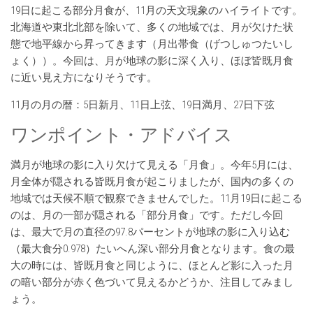
19日に起こる部分月食が、11月の天文現象のハイライトです。
北海道や東北北部を除いて、多くの地域では、月が欠けた状
態で地平線から昇ってきます（月出帯食（げつしゅつたいし
ょく））。今回は、月が地球の影に深く入り、ほぼ皆既月食
に近い見え方になりそうです。
11月の月の暦：5日新月、11日上弦、19日満月、27日下弦
ワンポイント・アドバイス
満月が地球の影に入り欠けて見える「月食」。今年5月には、
月全体が隠される皆既月食が起こりましたが、国内の多くの
地域では天候不順で観察できませんでした。11月19日に起こる
のは、月の一部が隠される「部分月食」です。ただし今回
は、最大で月の直径の97.8パーセントが地球の影に入り込む
（最大食分0.978）たいへん深い部分月食となります。食の最
大の時には、皆既月食と同じように、ほとんど影に入った月
の暗い部分が赤く色づいて見えるかどうか、注目してみまし
ょう。