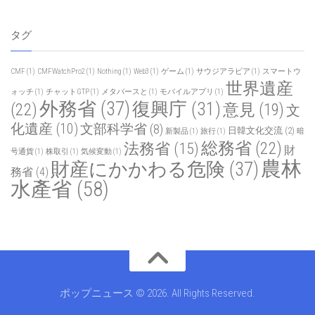
タグ
CMF
(1)
CMFWatchPro2
(1)
Nothing
(1)
Web3
(1)
ゲーム
(1)
サウジアラビア
(1)
スマートウ
世界遺産
ォッチ
(1)
チャットGTP
(1)
メタバースと
(1)
モバイルアプリ
(1)
外務省
(37)
復興庁
(31)
(22)
意見
(19)
文
化遺産
(10)
文部科学省
(8)
日韓文化交流
(2)
新製品
(1)
旅行
(1)
暗
総務省
(22)
法務省
(15)
財
号通貨
(1)
株取引
(1)
気候変動
(1)
農林
財産にかかわる危険
(37)
務省
(4)
水產省
(58)
ポップニュース © 2026. All Rights Reserved.