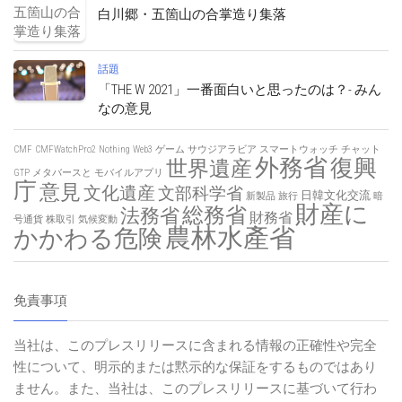
白川郷・五箇山の合掌造り集落
話題
「THE W 2021」一番面白いと思ったのは？- みん
なの意見
CMF
CMFWatchPro2
Nothing
Web3
ゲーム
サウジアラビア
スマートウォッチ
チャット
外務省
復興
世界遺産
GTP
メタバースと
モバイルアプリ
庁
意見
文化遺産
文部科学省
日韓文化交流
新製品
旅行
暗
財産に
総務省
法務省
財務省
号通貨
株取引
気候変動
農林水產省
かかわる危険
免責事項
当社は、このプレスリリースに含まれる情報の正確性や完全
性について、明示的または黙示的な保証をするものではあり
ません。また、当社は、このプレスリリースに基づいて行わ