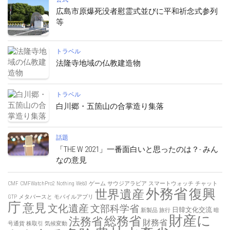
広島市原爆死没者慰霊式並びに平和祈念式参列
等
トラベル
法隆寺地域の仏教建造物
トラベル
白川郷・五箇山の合掌造り集落
話題
「THE W 2021」一番面白いと思ったのは？- みん
なの意見
CMF
CMFWatchPro2
Nothing
Web3
ゲーム
サウジアラビア
スマートウォッチ
チャット
外務省
復興
世界遺産
GTP
メタバースと
モバイルアプリ
庁
意見
文化遺産
文部科学省
日韓文化交流
新製品
旅行
暗
財産に
総務省
法務省
財務省
号通貨
株取引
気候変動