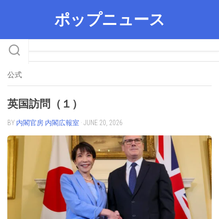
Skip
ポップニュース
to
content
公式
英国訪問（１）
BY
内閣官房 内閣広報室
· JUNE 20, 2026