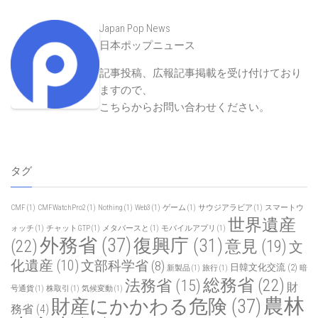
Japan Pop News
日本ポップニュース
記事投稿、広報記事掲載を受け付けており
ますので、
こちらからお問い合わせください
。
タグ
CMF
(1)
CMFWatchPro2
(1)
Nothing
(1)
Web3
(1)
ゲーム
(1)
サウジアラビア
(1)
スマートウ
世界遺産
ォッチ
(1)
チャットGTP
(1)
メタバースと
(1)
モバイルアプリ
(1)
外務省
(37)
復興庁
(31)
(22)
意見
(19)
文
化遺産
(10)
文部科学省
(8)
日韓文化交流
(2)
新製品
(1)
旅行
(1)
暗
総務省
(22)
法務省
(15)
財
号通貨
(1)
株取引
(1)
気候変動
(1)
農林
財産にかかわる危険
(37)
務省
(4)