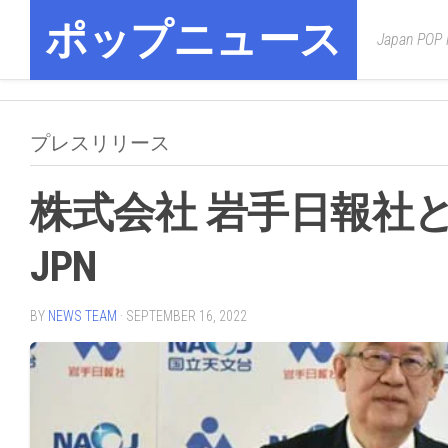
Skip
ポップニュース
to
Japan POP
content
プレスリリース
株式会社 岩手日報社
JPN
BY
NEWS TEAM
· SEPTEMBER 16, 2022