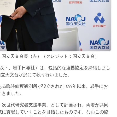
久 国立天文台長（左）（クレジット：国立天文台）
（以下、岩手日報社）は、包括的な連携協定を締結しまし
に国立天文台水沢にて執り行いました。
る臨時緯度観測所が設立された1899年以来、岩手にお
てきました。
「次世代研究者支援事業」として計画され、両者が共同
域に貢献していくことを目指したものです。なおこの協