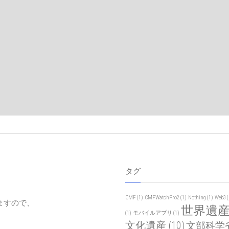
タグ
CMF
(1)
CMFWatchPro2
(1)
Nothing
(1)
Web3
(
ますので、
世界遺
(1)
モバイルアプリ
(1)
文化遺産
(10)
文部科学