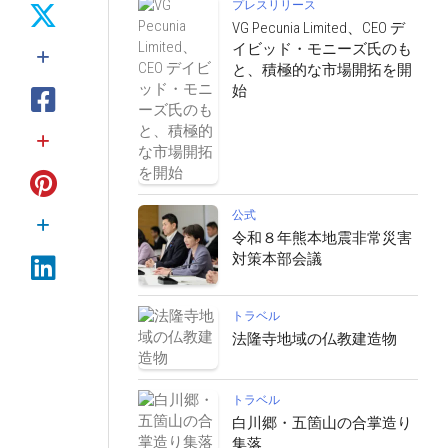
プレスリリース
VG Pecunia Limited、CEO デ
イビッド・モニーズ氏のも
と、積極的な市場開拓を開
始
公式
令和８年熊本地震非常災害
対策本部会議
トラベル
法隆寺地域の仏教建造物
トラベル
白川郷・五箇山の合掌造り
集落