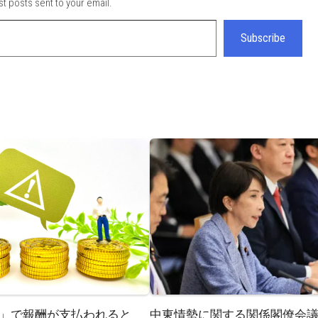
st posts sent to your email.
Subscribe
」で報酬が支払われると
中東情勢に関する関係閣僚会