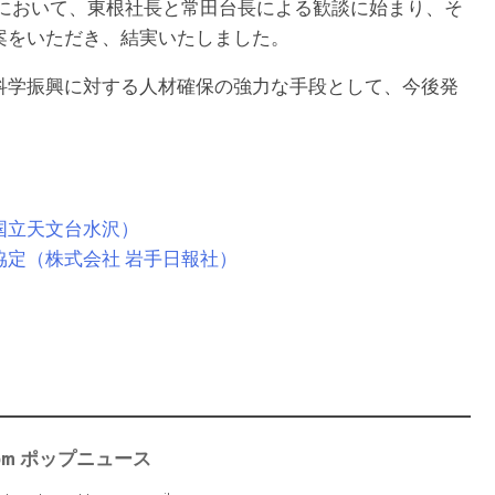
念式典において、東根社長と常田台長による歓談に始まり、そ
案をいただき、結実いたしました。
科学振興に対する人材確保の強力な手段として、今後発
国立天文台水沢）
協定（株式会社 岩手日報社）
e from ポップニュース