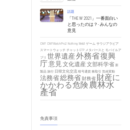
話題
「THE W 2021」一番面白い
と思ったのは？- みんなの
意見
CMF
CMFWatchPro2
Nothing
Web3
ゲーム
サウジアラビア
スマートウォッチ
チャットGTP
メタバースと
モバイルア
外務省
復興
世界遺産
プリ
庁
意見
文化遺産
文部科学省
新
日韓文化交流
製品
旅行
暗号通貨
株取引
気候変動
財産に
総務省
法務省
財務省
農林水
かかわる危険
產省
免責事項