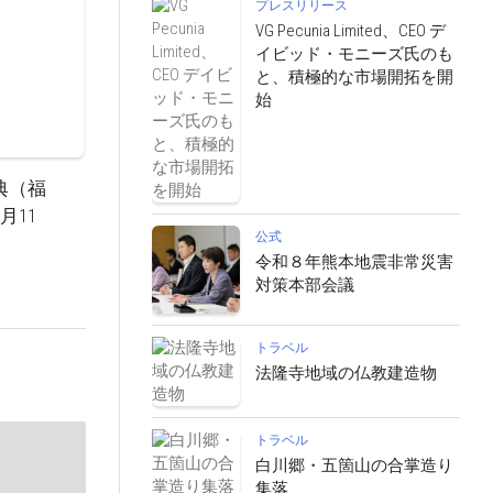
プレスリリース
VG Pecunia Limited、CEO デ
イビッド・モニーズ氏のも
と、積極的な市場開拓を開
始
典（福
月11
公式
令和８年熊本地震非常災害
対策本部会議
トラベル
法隆寺地域の仏教建造物
トラベル
白川郷・五箇山の合掌造り
集落