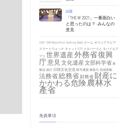
話題
「THE W 2021」一番面白い
と思ったのは？- みんなの
意見
CMF
CMFWatchPro2
Nothing
Web3
ゲーム
サウジアラビア
スマートウォッチ
チャットGTP
メタバースと
モバイルア
外務省
復興
世界遺産
プリ
庁
意見
文化遺産
文部科学省
新
日韓文化交流
製品
旅行
暗号通貨
株取引
気候変動
財産に
総務省
法務省
財務省
農林水
かかわる危険
產省
免責事項