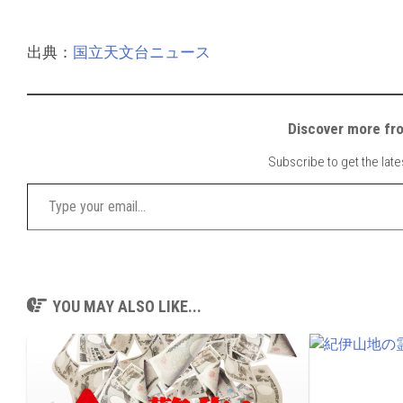
出典：
国立天文台ニュース
Discover mor
Subscribe to get the late
Type your email…
YOU MAY ALSO LIKE...