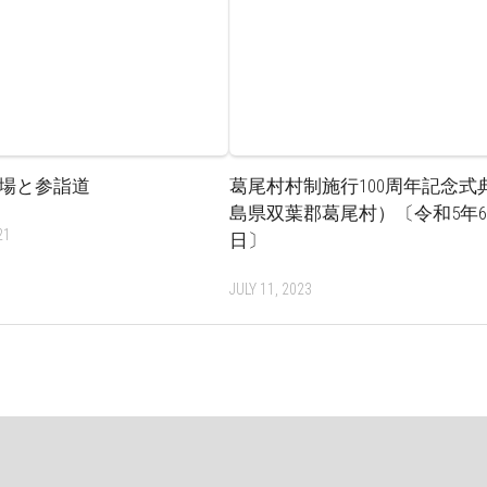
場と参詣道
葛尾村村制施行100周年記念式
島県双葉郡葛尾村）〔令和5年6
21
日〕
JULY 11, 2023