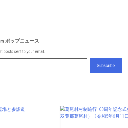
e from ポップニュース
st posts sent to your email.
Subscribe