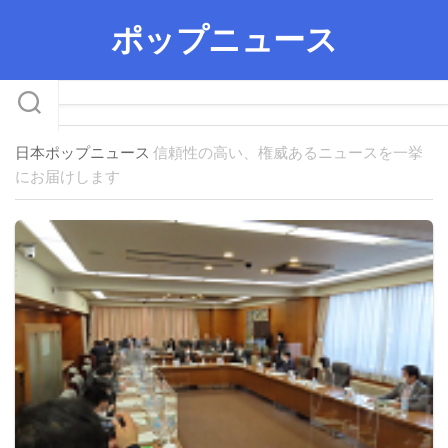
Skip
ポップニュース
to
content
日本ポップニュース
信頼性の高い、権威あるニュースを一挙
にお届けします