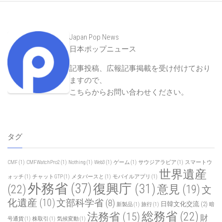
Japan Pop News
日本ポップニュース
記事投稿、広報記事掲載を受け付けており
ますので、
こちらからお問い合わせください
。
タグ
CMF
(1)
CMFWatchPro2
(1)
Nothing
(1)
Web3
(1)
ゲーム
(1)
サウジアラビア
(1)
スマートウ
世界遺産
ォッチ
(1)
チャットGTP
(1)
メタバースと
(1)
モバイルアプリ
(1)
外務省
(37)
復興庁
(31)
(22)
意見
(19)
文
化遺産
(10)
文部科学省
(8)
日韓文化交流
(2)
新製品
(1)
旅行
(1)
暗
総務省
(22)
法務省
(15)
財
号通貨
(1)
株取引
(1)
気候変動
(1)