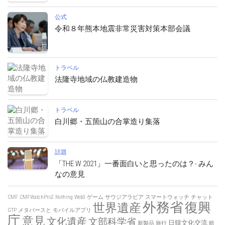
公式
令和８年熊本地震非常災害対策本部会議
トラベル
法隆寺地域の仏教建造物
トラベル
白川郷・五箇山の合掌造り集落
話題
「THE W 2021」一番面白いと思ったのは？- みん
なの意見
CMF
CMFWatchPro2
Nothing
Web3
ゲーム
サウジアラビア
スマートウォッチ
チャット
外務省
復興
世界遺産
GTP
メタバースと
モバイルアプリ
庁
意見
文化遺産
文部科学省
日韓文化交流
新製品
旅行
暗