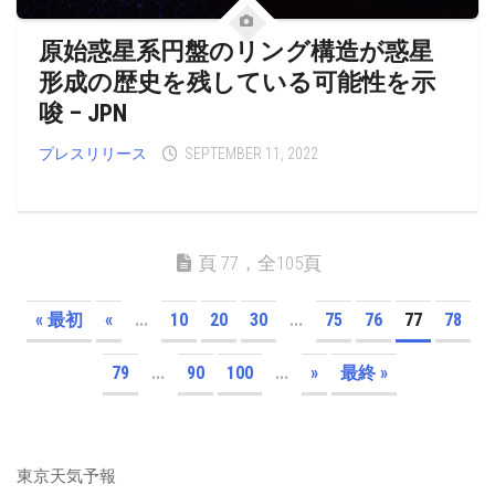
原始惑星系円盤のリング構造が惑星
形成の歴史を残している可能性を示
唆 – JPN
プレスリリース
SEPTEMBER 11, 2022
頁 77，全105頁
« 最初
«
...
10
20
30
...
75
76
77
78
79
...
90
100
...
»
最終 »
東京天気予報