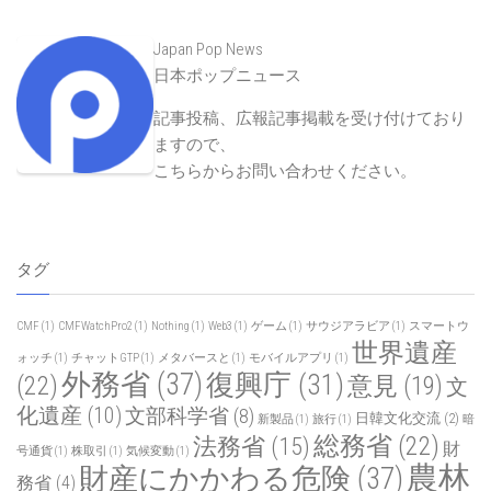
Japan Pop News
日本ポップニュース
記事投稿、広報記事掲載を受け付けており
ますので、
こちらからお問い合わせください
。
タグ
CMF
(1)
CMFWatchPro2
(1)
Nothing
(1)
Web3
(1)
ゲーム
(1)
サウジアラビア
(1)
スマートウ
世界遺産
ォッチ
(1)
チャットGTP
(1)
メタバースと
(1)
モバイルアプリ
(1)
外務省
(37)
復興庁
(31)
(22)
意見
(19)
文
化遺産
(10)
文部科学省
(8)
日韓文化交流
(2)
新製品
(1)
旅行
(1)
暗
総務省
(22)
法務省
(15)
財
号通貨
(1)
株取引
(1)
気候変動
(1)
農林
財産にかかわる危険
(37)
務省
(4)