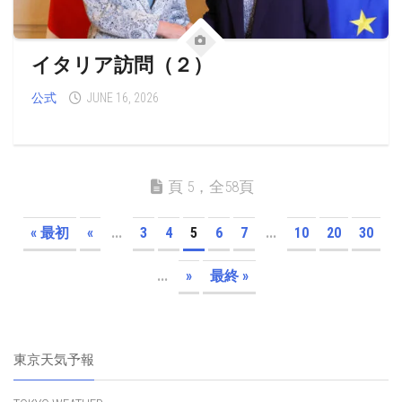
イタリア訪問（２）
公式
JUNE 16, 2026
頁 5，全58頁
« 最初
«
...
3
4
5
6
7
...
10
20
30
...
»
最終 »
東京天気予報