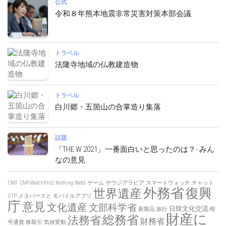
公式
令和８年熊本地震非常災害対策本部会議
トラベル
法隆寺地域の仏教建造物
トラベル
白川郷・五箇山の合掌造り集落
話題
「THE W 2021」一番面白いと思ったのは？- みん
なの意見
CMF
CMFWatchPro2
Nothing
Web3
ゲーム
サウジアラビア
スマートウォッチ
チャット
外務省
復興
世界遺産
GTP
メタバースと
モバイルアプリ
庁
意見
文化遺産
文部科学省
日韓文化交流
新製品
旅行
暗
財産に
総務省
法務省
財務省
号通貨
株取引
気候変動