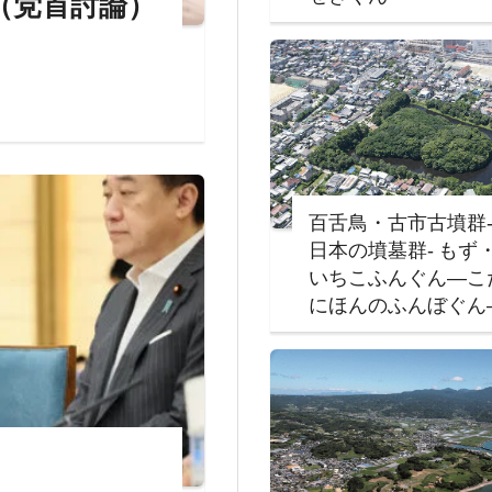
（党首討論）
百舌鳥・古市古墳群
日本の墳墓群‐ もず
いちこふんぐん―こ
にほんのふんぼぐん