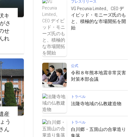
プレスリリース
VG Pecunia Limited、CEO デ
イビッド・モニーズ氏のも
伏キ
と、積極的な市場開拓を開
ながさ
始
のせ
んれ
公式
令和８年熊本地震非常災害
対策本部会議
トラベル
法隆寺地域の仏教建造物
遺産
じょう
トラベル
さん
白川郷・五箇山の合掌造り
集落