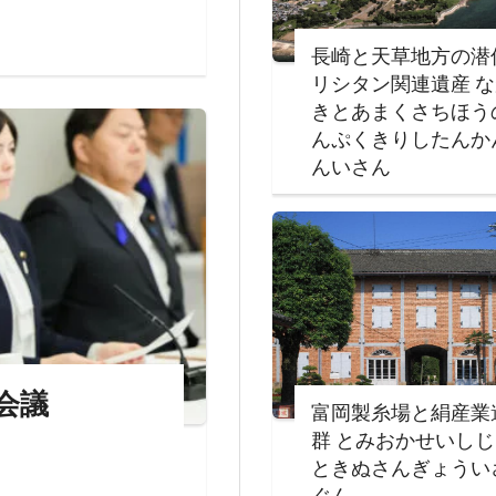
長崎と天草地方の潜
リシタン関連遺産 
きとあまくさちほう
んぷくきりしたんか
んいさん
会議
富岡製糸場と絹産業
群 とみおかせいし
ときぬさんぎょうい
ぐん