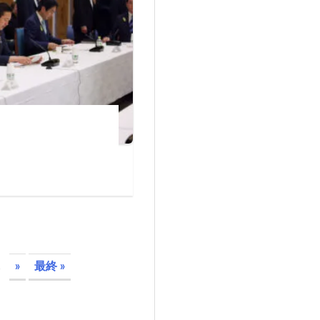
.
»
最終 »