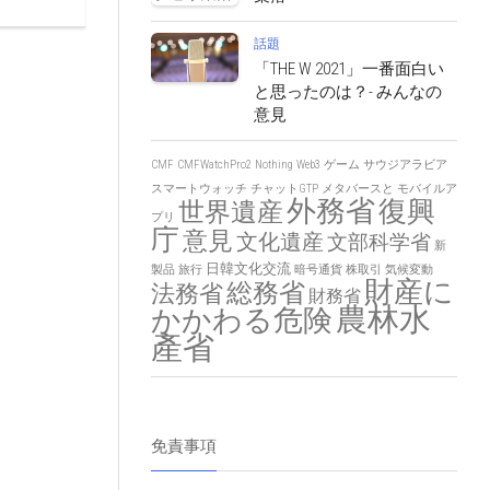
話題
「THE W 2021」一番面白い
と思ったのは？- みんなの
意見
CMF
CMFWatchPro2
Nothing
Web3
ゲーム
サウジアラビア
スマートウォッチ
チャットGTP
メタバースと
モバイルア
外務省
復興
世界遺産
プリ
庁
意見
文化遺産
文部科学省
新
日韓文化交流
製品
旅行
暗号通貨
株取引
気候変動
財産に
総務省
法務省
財務省
農林水
かかわる危険
產省
免責事項