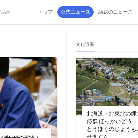
トップ
公式ニュース
話題のニュース
 News
文化遺產
北海道・北東北の縄
跡群 ほっかいどう
とうほくのじょうも
せきぐん