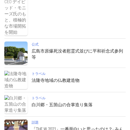
公式
広島市原爆死没者慰霊式並びに平和祈念式参列
等
トラベル
法隆寺地域の仏教建造物
トラベル
白川郷・五箇山の合掌造り集落
話題
「THE W 2021」一番面白いと思ったのは？- みん