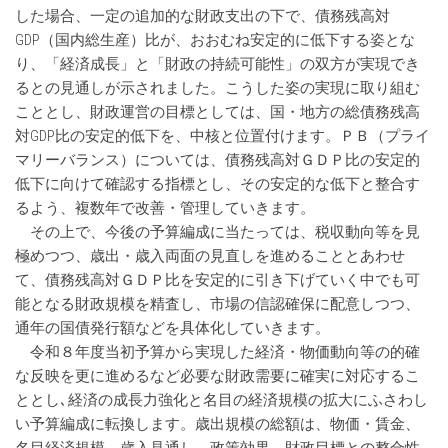
した場合、一定の追加的な財政支出の下で、債務残高対
GDP（国内総生産）比が、おおむね安定的に低下する姿とな
り、「経済成長」と「財政の持続可能性」の双方が実現でき
るとの見通しが示されました。こうした姿の実現に取り組む
こととし、財政運営の目標としては、国・地方の総債務残高
対GDP比の安定的低下を、中核と位置付けます。ＰＢ（プライ
マリーバランス）については、債務残高対ＧＤＰ比の安定的
低下に向けて確認する指標とし、その安定的な低下と整合す
るよう、複数年で改善・管理していきます。
その上で、今後の予算編成に当たっては、税収動向等を見
極めつつ、歳出・歳入両面の見直しを進めることとあわせ
て、債務残高対ＧＤＰ比を安定的に引き下げていく中でも可
能となる財政規模を精査し、市場の信認確保に配意しつつ、
通年の国債発行額などを具体化していきます。
令和８年度当初予算から実現した経済・物価動向等の的確
な反映を更に進めるなど必要な財政需要に確実に対応するこ
ととし､経済の成長力強化と名目の経済規模の拡大にふさわし
い予算編成に転換します。歳出規模の総額は、物価・賃金、
名目経済規模、歳入見通し、政策効果、財政目標との整合性