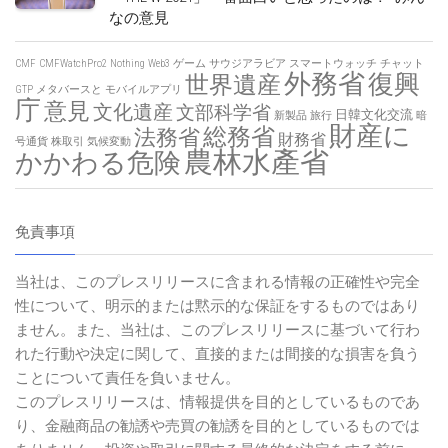
なの意見
CMF
CMFWatchPro2
Nothing
Web3
ゲーム
サウジアラビア
スマートウォッチ
チャット
外務省
復興
世界遺産
GTP
メタバースと
モバイルアプリ
庁
意見
文化遺産
文部科学省
日韓文化交流
新製品
旅行
暗
財産に
総務省
法務省
財務省
号通貨
株取引
気候変動
農林水產省
かかわる危険
免責事項
当社は、このプレスリリースに含まれる情報の正確性や完全
性について、明示的または黙示的な保証をするものではあり
ません。また、当社は、このプレスリリースに基づいて行わ
れた行動や決定に関して、直接的または間接的な損害を負う
ことについて責任を負いません。
このプレスリリースは、情報提供を目的としているものであ
り、金融商品の勧誘や売買の勧誘を目的としているものでは