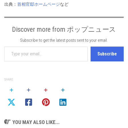
出典：
首相官邸ホームページ
など
Discover more from ポップニュース
Subscribe to get the latest posts sent to your email.
Type your email…
Subscribe
SHARE
YOU MAY ALSO LIKE...