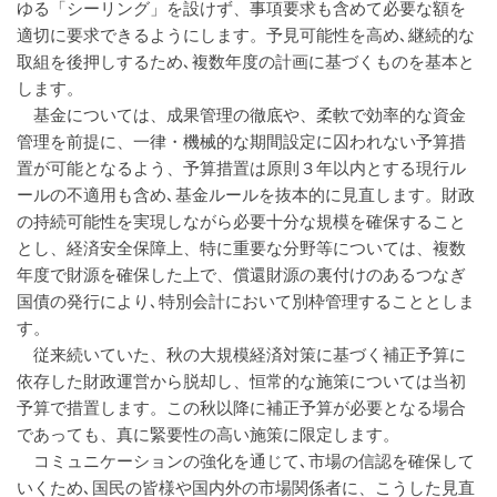
ゆる「シーリング」を設けず、事項要求も含めて必要な額を
適切に要求できるようにします。予見可能性を高め､継続的な
取組を後押しするため､複数年度の計画に基づくものを基本と
します。
基金については、成果管理の徹底や、柔軟で効率的な資金
管理を前提に、一律・機械的な期間設定に囚われない予算措
置が可能となるよう、予算措置は原則３年以内とする現行ル
ールの不適用も含め､基金ルールを抜本的に見直します。財政
の持続可能性を実現しながら必要十分な規模を確保すること
とし、経済安全保障上、特に重要な分野等については、複数
年度で財源を確保した上で、償還財源の裏付けのあるつなぎ
国債の発行により､特別会計において別枠管理することとしま
す。
従来続いていた、秋の大規模経済対策に基づく補正予算に
依存した財政運営から脱却し、恒常的な施策については当初
予算で措置します。この秋以降に補正予算が必要となる場合
であっても、真に緊要性の高い施策に限定します。
コミュニケーションの強化を通じて､市場の信認を確保して
いくため､国民の皆様や国内外の市場関係者に、こうした見直