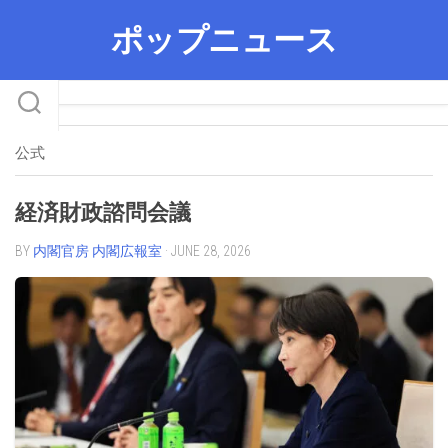
Skip
ポップニュース
to
content
公式
経済財政諮問会議
BY
内閣官房 内閣広報室
· JUNE 28, 2026