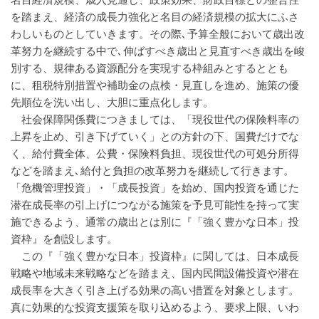
を踏まえ、経済の成長力強化と名目の経済規模の拡大にふさ
わしいものとしていきます。その際､予算全般において歳出改
革努力を継続する中で､伸ばすべき歳出と見直すべき歳出を峻
別する、規律ある資源配分を実現する枠組みとするととも
に、租税特別措置や補助金の点検・見直しを進め、施策の優
先順位を洗い出し、大胆に重点化します。
社会保障関係費につきましては、「現役世代の保険料率の
上昇を止め、引き下げていく」との方針の下、国費だけでな
く、給付費全体、公費・保険料負担、現役世代の可処分所得
などを踏まえ､給付と負担の改革努力を継続して行きます。
「危機管理投資」・「成長投資」を始め、国内投資を通じた
潜在成長率の引上げにつながる施策を予見可能性を持って実
施できるよう、通常の歳出とは別に『「強く豊かな日本」投
資枠』を創設します。
この『「強く豊かな日本」投資枠』に関しては、日本成長
戦略や地域未来戦略などを踏まえ、国内民間設備投資や潜在
成長率を大きく引き上げる効果の高い措置を対象とします。
真に効果的な投資支援策を取り込めるよう、要求上限、いわ