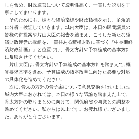
しを含め、財政運営について透明性高く、一貫した説明を丁
寧にしてまいります。
そのためにも、様々な経済指標や財政指標を示し、多角的
に分析・検証していきます。城内大臣は、本日の民間議員の
皆様の御提案や片山大臣の報告を踏まえ、こうした新たな経
済財政運営の取組を､「責任ある積極財政に基づく『中長期経
済財政計画』」と位置づけ、骨太方針や予算編成の基本方針
に反映させてください。
片山大臣は､骨太方針や予算編成の基本方針を踏まえて､概
算要求基準を含め、予算編成の抜本改革に向けた必要な対応
の具体化を進めてください｡
次に､骨太の方針の骨子案について意見交換を行いました｡
城内大臣におかれては、本日の様々な議論も踏まえた上で、
骨太方針の取りまとめに向けて、関係府省や与党との調整を
進めてください。私からは以上です。お疲れ様でございまし
た。ありがとうございます。