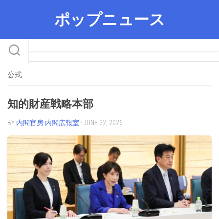
Skip
ポップニュース
to
content
公式
知的財産戦略本部
BY
内閣官房 内閣広報室
· JUNE 22, 2026