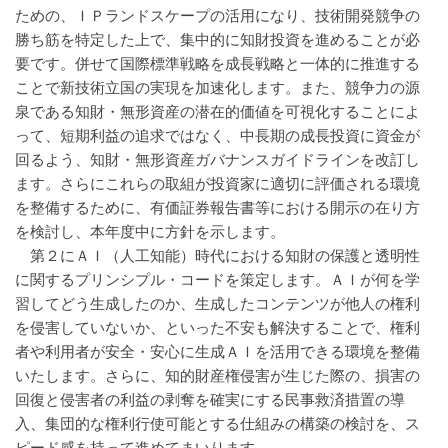
ための、ＩＰランドスケープの活用になり、技術開発競争の
勝ち筋を特定した上で、集中的に知財投資を進めることが必
要です。併せて国際標準戦略を成長戦略と一体的に推進する
ことで新技術立国の実現を加速化します。また、競争力の源
泉である知財・無形資産の潜在的価値を可視化することによ
って、短期利益の追求ではなく、中長期の成長投資に資金が
回るよう、知財・無形資産ガバナンスガイドラインを改訂し
ます。さらにこれらの取組が投資家に適切に評価される環境
を整備するために、有価証券報告書等における開示の在り方
を検討し、本年度中に方針を示します。
第２にＡＩ（人工知能）時代における知財の保護と透明性
に関するプリンシプル・コードを策定します。ＡＩが何を学
習してどう生成したのか、生成したコンテンツが他人の権利
を侵害していないか、といった不安も解決することで、権利
者や利用者が安全・安心に生成ＡＩを活用できる環境を整備
いたします。さらに、知的財産権侵害が生じた際の、損害の
回復と侵害者の利益の剥奪を確実にする民事救済措置の導
入、集団的な権利行使可能とする仕組みの構築の検討を、ス
ピード感を持って進めてまいります。