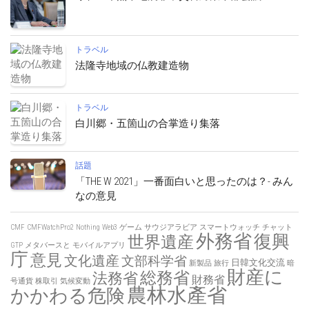
トラベル
法隆寺地域の仏教建造物
トラベル
白川郷・五箇山の合掌造り集落
話題
「THE W 2021」一番面白いと思ったのは？- みん
なの意見
CMF
CMFWatchPro2
Nothing
Web3
ゲーム
サウジアラビア
スマートウォッチ
チャット
外務省
復興
世界遺産
GTP
メタバースと
モバイルアプリ
庁
意見
文化遺産
文部科学省
日韓文化交流
新製品
旅行
暗
財産に
総務省
法務省
財務省
号通貨
株取引
気候変動
農林水產省
かかわる危険