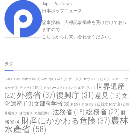
Japan Pop News
日本ポップニュース
記事投稿、広報記事掲載を受け付けており
ますので、
こちらからお問い合わせください
。
タグ
CMF
(1)
CMFWatchPro2
(1)
Nothing
(1)
Web3
(1)
ゲーム
(1)
サウジアラビア
(1)
スマートウ
世界遺産
ォッチ
(1)
チャットGTP
(1)
メタバースと
(1)
モバイルアプリ
(1)
外務省
(37)
復興庁
(31)
(22)
意見
(19)
文
化遺産
(10)
文部科学省
(8)
日韓文化交流
(2)
新製品
(1)
旅行
(1)
暗
総務省
(22)
法務省
(15)
財
号通貨
(1)
株取引
(1)
気候変動
(1)
農林
財産にかかわる危険
(37)
務省
(4)
水產省
(58)