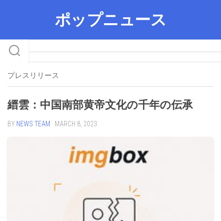
Skip
ポップニュース
to
content
プレスリリース
縉雲：中国南部黄帝文化の千年の伝承
BY
NEWS TEAM
· MARCH 8, 2023