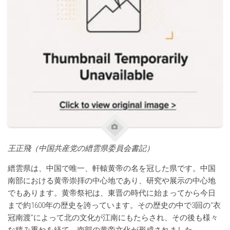
王正飛（中国共産党の縉雲県委員会書記）
縉雲県は、中国で唯一、軒轅黄帝の名を冠した県です。中国
南部における黄帝崇拝の中心地であり、研究や展示の中心地
でもあります。黄帝祭祀は、東晋の時代に始まってから今日
まで約1600年の歴史を誇っています。その歴史の中で3回の“衣
冠南渡”によって北の文化が江南にもたらされ、その後も様々