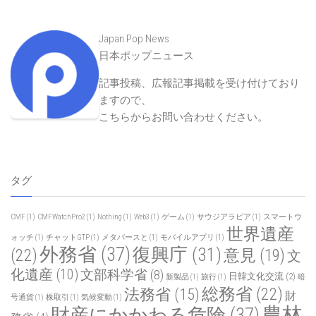
Japan Pop News
日本ポップニュース
記事投稿、広報記事掲載を受け付けており
ますので、
こちらからお問い合わせください
。
タグ
CMF
(1)
CMFWatchPro2
(1)
Nothing
(1)
Web3
(1)
ゲーム
(1)
サウジアラビア
(1)
スマートウ
世界遺産
ォッチ
(1)
チャットGTP
(1)
メタバースと
(1)
モバイルアプリ
(1)
外務省
(37)
復興庁
(31)
(22)
意見
(19)
文
化遺産
(10)
文部科学省
(8)
日韓文化交流
(2)
新製品
(1)
旅行
(1)
暗
総務省
(22)
法務省
(15)
財
号通貨
(1)
株取引
(1)
気候変動
(1)
農林
財産にかかわる危険
(37)