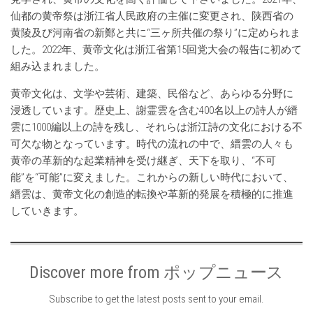
仙都の黄帝祭は浙江省人民政府の主催に変更され、陕西省の
黄陵及び河南省の新鄭と共に“三ヶ所共催の祭り”に定められま
した。2022年、黄帝文化は浙江省第15回党大会の報告に初めて
組み込まれました。
黄帝文化は、文学や芸術、建築、民俗など、あらゆる分野に
浸透しています。歴史上、謝霊雲を含む400名以上の詩人が縉
雲に1000編以上の詩を残し、それらは浙江詩の文化における不
可欠な物となっています。時代の流れの中で、縉雲の人々も
黄帝の革新的な起業精神を受け継ぎ、天下を取り、“不可
能”を“可能”に変えました。これからの新しい時代において、
縉雲は、黄帝文化の創造的転換や革新的発展を積極的に推進
していきます。
Discover more from ポップニュース
Subscribe to get the latest posts sent to your email.