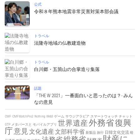
公式
令和８年熊本地震非常災害対策本部会議
トラベル
法隆寺地域の仏教建造物
トラベル
白川郷・五箇山の合掌造り集落
話題
「THE W 2021」一番面白いと思ったのは？- みん
なの意見
CMF
CMFWatchPro2
Nothing
Web3
ゲーム
サウジアラビア
スマートウォッチ
チャット
外務省
復興
世界遺産
GTP
メタバースと
モバイルアプリ
庁
意見
文化遺産
文部科学省
日韓文化交流
新製品
旅行
暗
財産に
総務省
法務省