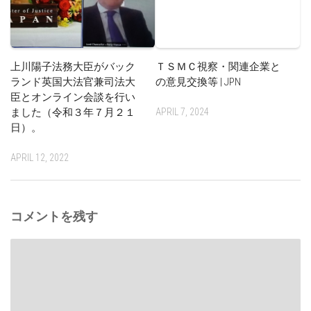
上川陽子法務大臣がバック
ＴＳＭＣ視察・関連企業と
ランド英国大法官兼司法大
の意見交換等 | JPN
臣とオンライン会談を行い
ました（令和３年７月２１
APRIL 7, 2024
日）。
APRIL 12, 2022
コメントを残す