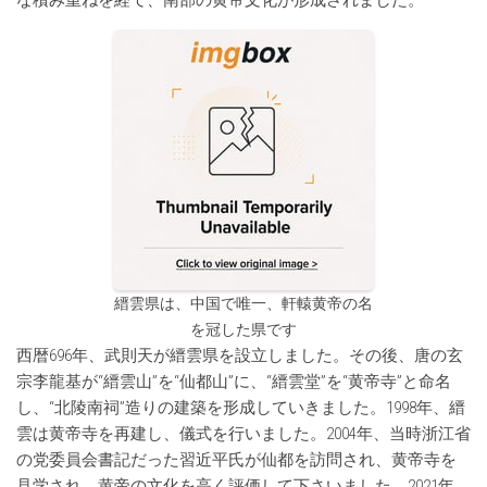
な積み重ねを経て、南部の黄帝文化が形成されました。
縉雲県は、中国で唯一、軒轅黄帝の名
を冠した県です
西暦696年、武則天が縉雲県を設立しました。その後、唐の玄
宗李龍基が“縉雲山”を“仙都山”に、“縉雲堂”を“黄帝寺”と命名
し、“北陵南祠”造りの建築を形成していきました。1998年、縉
雲は黄帝寺を再建し、儀式を行いました。2004年、当時浙江省
の党委員会書記だった習近平氏が仙都を訪問され、黄帝寺を
見学され、黄帝の文化を高く評価して下さいました。2021年、