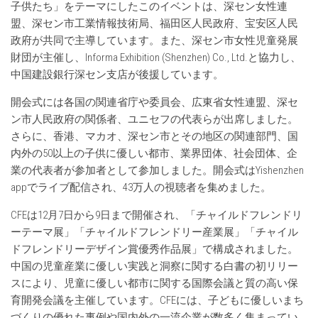
子供たち」をテーマにしたこのイベントは、深セン女性連
盟、深セン市工業情報技術局、福田区人民政府、宝安区人民
政府が共同で主導しています。また、深セン市女性児童発展
財団が主催し、Informa Exhibition (Shenzhen) Co., Ltd.と協力し、
中国建設銀行深セン支店が後援しています。
開会式には各国の関連省庁や委員会、広東省女性連盟、深セ
ン市人民政府の関係者、ユニセフの代表らが出席しました。
さらに、香港、マカオ、深セン市とその地区の関連部門、国
内外の50以上の子供に優しい都市、業界団体、社会団体、企
業の代表者が参加者として参加しました。開会式はYishenzhen
appでライブ配信され、43万人の視聴者を集めました。
CFEは12月7日から9日まで開催され、「チャイルドフレンドリ
ーテーマ展」「チャイルドフレンドリー産業展」「チャイル
ドフレンドリーデザイン賞優秀作品展」で構成されました。
中国の児童産業に優しい実践と洞察に関する白書の初リリー
スにより、児童に優しい都市に関する国際会議と質の高い保
育開発会議を主催しています。CFEには、子どもに優しいまち
づくりの優れた事例や国内外の一流企業が数多く集まってい