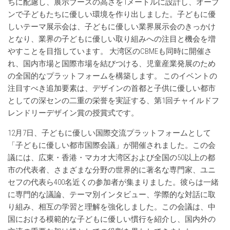
ちに配慮し、展示ブースの高さを1メートルに設計し、オープ
ンで子どもたちに優しい環境を作り出しました。子どもに優
しいテーマ展示会は、子どもに優しい業界展示会のきっかけ
となり、業界の子どもに優しい取り組みへの注目と機会を増
やすことを目指しています。 大湾区のCBMEも同時に開催さ
れ、国内市場と国際市場を結びつける、児童産業発展のため
の全国的なプラットフォームを構築します。 このイベントの
注目すべき追加要素は、デザインの首都と子供に優しい都市
としての深センの二重の栄誉を実証する、第1回チャイルドフ
レンドリーデザイン賞の授賞式です。
12月7日、子どもに優しい国際交流プラットフォームとして
「子どもに優しい都市国際会議」が開催されました。この会
議には、広東・香港・マカオ大湾区および全国の50以上の都
市の代表者、さまざまな分野の世界的に著名な専門家、ユニ
セフの代表ら400名近くの参加者が集まりました。彼らは一緒
に専門的な議論、テーマ別インタビュー、学際的な対話に取
り組み、相互の学習と理解を強化しました。この会議は、中
国における模範的な子どもに優しい慣行を紹介し、国内外の