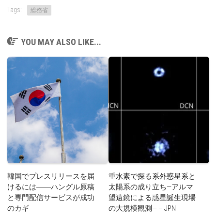
Tags:
総務省
YOU MAY ALSO LIKE...
韓国でプレスリリースを届
重水素で探る系外惑星系と
けるには――ハングル原稿
太陽系の成り立ち—アルマ
と専門配信サービスが成功
望遠鏡による惑星誕生現場
のカギ
の大規模観測— – JPN