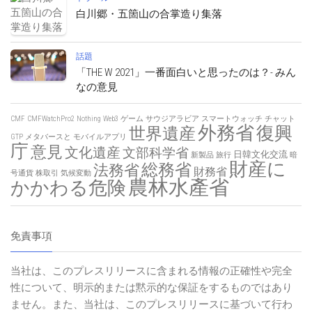
白川郷・五箇山の合掌造り集落
話題
「THE W 2021」一番面白いと思ったのは？- みん
なの意見
CMF
CMFWatchPro2
Nothing
Web3
ゲーム
サウジアラビア
スマートウォッチ
チャット
外務省
復興
世界遺産
GTP
メタバースと
モバイルアプリ
庁
意見
文化遺産
文部科学省
日韓文化交流
新製品
旅行
暗
財産に
総務省
法務省
財務省
号通貨
株取引
気候変動
農林水產省
かかわる危険
免責事項
当社は、このプレスリリースに含まれる情報の正確性や完全
性について、明示的または黙示的な保証をするものではあり
ません。また、当社は、このプレスリリースに基づいて行わ