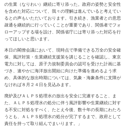
の生業（なりわい）継続に寄り添った。政府の姿勢と安全性
を含めた対応について、我々の理解は進んでいると考えてい
るとの声もいただいております。引き続き、漁業者との意思
疎通を継続的に行っていくことが重要であり、関係者でフォ
ローアップする場を設け、関係省庁には寄り添った対応を行
ってほしいと思います。
本日の閣僚会議において、現時点で準備できる万全の安全確
保、風評対策・生業継続支援策を講じることを確認し、東京
電力に対しては、原子力規制委員会の認可を受けた計画に基
づき、速やかに海洋放出開始に向けた準備を進めるよう求
め、具体的な放出時期については、気象・海象条件に支障が
なければ８月２４日を見込みます。
廃炉及びＡＬＰＳ処理水の放出を安全に完遂すること、ま
た、ＡＬＰＳ処理水の処分に伴う風評影響や生業継続に対す
る不安に対処をすべく、たとえ今後、数十年の長期にわたろ
うとも、ＡＬＰＳ処理水の処分が完了するまで、政府として
責任を持って取り組んでまいります。」