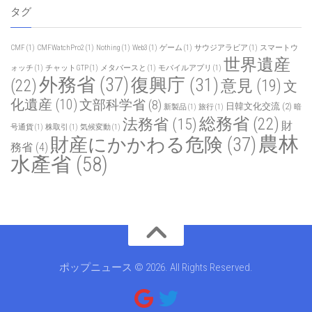
タグ
CMF
(1)
CMFWatchPro2
(1)
Nothing
(1)
Web3
(1)
ゲーム
(1)
サウジアラビア
(1)
スマートウ
世界遺産
ォッチ
(1)
チャットGTP
(1)
メタバースと
(1)
モバイルアプリ
(1)
外務省
(37)
復興庁
(31)
(22)
意見
(19)
文
化遺産
(10)
文部科学省
(8)
日韓文化交流
(2)
新製品
(1)
旅行
(1)
暗
総務省
(22)
法務省
(15)
財
号通貨
(1)
株取引
(1)
気候変動
(1)
農林
財産にかかわる危険
(37)
務省
(4)
水產省
(58)
ポップニュース © 2026. All Rights Reserved.