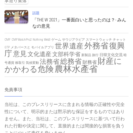
話題
「THE W 2021」一番面白いと思ったのは？- みん
なの意見
CMF
CMFWatchPro2
Nothing
Web3
ゲーム
サウジアラビア
スマートウォッチ
チャット
外務省
復興
世界遺産
GTP
メタバースと
モバイルアプリ
庁
意見
文化遺産
文部科学省
日韓文化交流
新製品
旅行
暗
財産に
総務省
法務省
財務省
号通貨
株取引
気候変動
農林水產省
かかわる危険
免責事項
当社は、このプレスリリースに含まれる情報の正確性や完全
性について、明示的または黙示的な保証をするものではあり
ません。また、当社は、このプレスリリースに基づいて行わ
れた行動や決定に関して、直接的または間接的な損害を負う