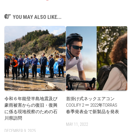
YOU MAY ALSO LIKE...
令和６年能登半島地震及び
首掛け式ネックエアコン
豪雨被害からの復旧・復興
COOLIFY 2 ー 2022年TORRAS
に係る現地視察のための石
春季発表会で新製品を発表
川県訪問
MAY 11, 2022
DECEMBER 9, 2025