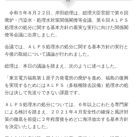
令和５年８月２２日、岸田総理は、総理大臣官邸で第６回
廃炉・汚染水・処理水対策関係閣僚等会議、第６回ＡＬＰＳ
処理水の処分に関する基本方針の着実な実行に向けた関係閣
僚等会議に出席しました。
会議では、ＡＬＰＳ処理水の処分に関する基本方針の実行と
今後の取組について議論が行われました。
総理は、本日の議論を踏まえ、次のように述べました。
「東京電力福島第１原子力発電所の廃炉を進め、福島の復興
を実現するためにはＡＬＰＳ（多核種除去設備）処理水の処
分は決して先送りできない課題です。
ＡＬＰＳ処理水の処分については、６年以上にわたる専門家
による検討を踏まえ、２０２１年４月安全性の確保と風評対
策の徹底を前提に２年程度後をめどに海洋放出する基本方針
を決定いたしました。