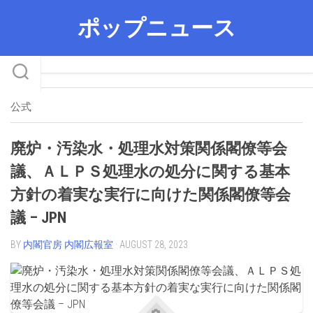
Skip
ポップニュース
to
content
公式
廃炉・汚染水・処理水対策関係閣僚等会
議、ＡＬＰＳ処理水の処分に関する基本
方針の着実な実行に向けた関係閣僚等会
議 – JPN
BY
内閣官房 内閣広報室
· AUGUST 28, 2023