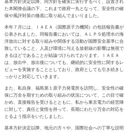
基本方針決定以降、同方針を確実に実行するべく、設置され
た本閣僚会議の下、これまで政府一丸となって、安全性の確
保や風評対策の徹底に取り組んでまいりました。
本年７月には、ＩＡＥＡ（国際原子力機関）の包括報告書が
公表されました。同報告書においては、ＡＬＰＳ処理水の海
洋放出に対する取り組みや関係する活動が国際安全基準に合
致していること、人及び環境に与える放射線の影響は無視で
きるほどであることが結論づけられております。ＩＡＥＡ
は、放出中、放出後についても、継続的に安全性に関するレ
ビューを実施することとしており、政府としても引き続きし
っかりと対応していきます。
また、私自身、福島第１原子力発電所を訪問し、安全性の確
保に万全を期すための取り組みの状況について、この目で確
かめ、直接報告を受けるとともに、私から東京電力の経営陣
に対して、責任と覚悟を持って、長期にわたり万全の対応を
とるよう指示をいたしました。
基本方針決定以降、地元の方々や、国際社会への丁寧な説明