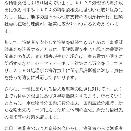
や情報発信にも取り組んでいます。ＡＬＰＳ処理水の海洋放
出に係る日本やＩＡＥＡの科学的根拠に基づいた取り組みに
対し、幅広い地域の国々から理解支持の表明が行われ、国際
社会の正確な理解が、確実に広がりつつあると考えていま
す。
加えて、漁業者が安心して漁業を継続できるための、事業継
続基金を設置するとともに、風評影響が生じた場合の需要対
策基金の創設。また損害が生じた場合は、東京電力が適切に
賠償するなど、セーフティーネット対策にも万全を期してお
り、ＡＬＰＳ処理水の海洋放出に係る風評影響に対し、責任
を持って適切に対応してまいります。
さらに、一部に見られる輸入規制等の動きに対しては、あく
までも科学的根拠に基づき早期撤廃をするよう、求めていく
とともに、水産物等の国内消費の拡大、国内生産の維持、新
たな輸出先のニーズに応じた加工体制の強化。新たな輸出先
の開拓等の対策を講じます。
昨日、漁業者の方々と直接お会いをし、漁業者からは漁業者