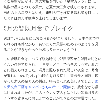
うな星空が広がり、東の方角を向いた「星空カメラ」には、
無数の星々がつくる天の川と夏の大三角が映し出されます。
画面の上の星空とはいえ、未明の空を横切る流れ星を目にし
たときは思わず歓声を上げてしまいます。
5月の皆既月食でブレイク
2021年5月26日夜には皆既月食が起こりました。日本全国で見
られる好条件ながら、あいにくの天候のためそのようすを見
ることができなかった地域も多かったようです。
この皆既月食は、ハワイ現地時間で25日深夜から26日未明とい
うよい条件で見られ、「星空カメラ」でもそのようすがみご
とに捉えられました。満月に照らされた明るい夜空は、月食
が進むにつれて少しずつ暗さを取り戻し、皆既食と同時に広
がった満天の星と天の川は、得も言われぬ美しさでした。
国
立天文台三鷹キャンパスからのライブ配信
は、残念ながら雲
に阻まれましたが、このマウナケアのすばらしい皆既月食の
ようすを皆さんにお伝えすることができたのは幸運でした。