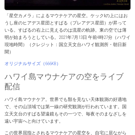
「星空カメラ」によるマウナケアの星空。ケックⅠの上にはお
うし座のヒアデス星団とすばる（プレアデス星団）が昇って
いる。すばるの右上に見えるのは流星の軌跡。東の空では薄
明が始まろうとしている。2021年7月13日 午前4時27分（ハワイ
現地時間）（クレジット：国立天文台ハワイ観測所・朝日新
聞）
オリジナルサイズ（666KB）
ハワイ島マウナケアの空をライブ
配信
ハワイ島マウナケア。世界でも類を見ない天体観測の好適地
で、その山頂域では第一線の研究観測が行われています。国
立天文台のすばる望遠鏡もその一つで、毎夜そのまなざしを
遠い宇宙へと向けています。
この世界屈指とされるマウナケアの星空を、自宅に居ながら