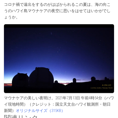
コロナ禍で遠出をするのがはばかられるこの夏は、海の向こ
うのハワイ島マウナケアの夜空に思いをはせてはいかがでし
ょうか。
マウナケアの美しい夜明け。2021年7月13日 午前4時54分（ハワ
イ現地時間）（クレジット：国立天文台ハワイ観測所・朝日
新聞）
オリジナルサイズ（315KB）