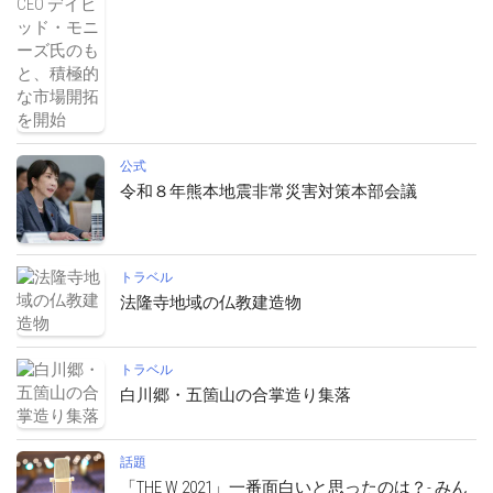
公式
令和８年熊本地震非常災害対策本部会議
トラベル
法隆寺地域の仏教建造物
トラベル
白川郷・五箇山の合掌造り集落
話題
「THE W 2021」一番面白いと思ったのは？- みん