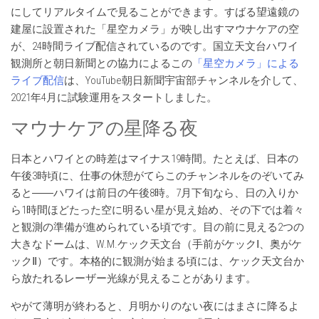
にしてリアルタイムで見ることができます。すばる望遠鏡の
建屋に設置された「星空カメラ」が映し出すマウナケアの空
が、24時間ライブ配信されているのです。国立天文台ハワイ
観測所と朝日新聞との協力によるこの
「星空カメラ」による
ライブ配信
は、YouTube朝日新聞宇宙部チャンネルを介して、
2021年4月に試験運用をスタートしました。
マウナケアの星降る夜
日本とハワイとの時差はマイナス19時間。たとえば、日本の
午後3時頃に、仕事の休憩がてらこのチャンネルをのぞいてみ
ると――ハワイは前日の午後8時。7月下旬なら、日の入りか
ら1時間ほどたった空に明るい星が見え始め、その下では着々
と観測の準備が進められている頃です。目の前に見える2つの
大きなドームは、W.M.ケック天文台（手前がケックⅠ、奥がケ
ックⅡ）です。本格的に観測が始まる頃には、ケック天文台か
ら放たれるレーザー光線が見えることがあります。
やがて薄明が終わると、月明かりのない夜にはまさに降るよ