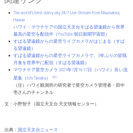
関連リンク
The world’s best starry sky 24/7 Live Stream from Maunakea,
Hawaii
ハワイ・マウナケアの国立天文台すばる望遠鏡から世界
最高の星空を配信中（YouTube 朝日新聞宇宙部）
すばる望遠鏡からの星空ライブカメラがはじまる（すば
る望遠鏡）
すばる望遠鏡からの星空ライブカメラで、3年ぶりの皆既
月食を世界中に配信（すばる望遠鏡）
マウナケア星空カメラ 2021年7月16-17日（ハワイ）良い流
（注）
星集（Ichi Tanaka）
（注）ハワイ観測所の研究者で星空カメラ管理者・田中
壱さんのチャンネル
文：小野智子（国立天文台 天文情報センター）
出典：
国立天文台ニュース