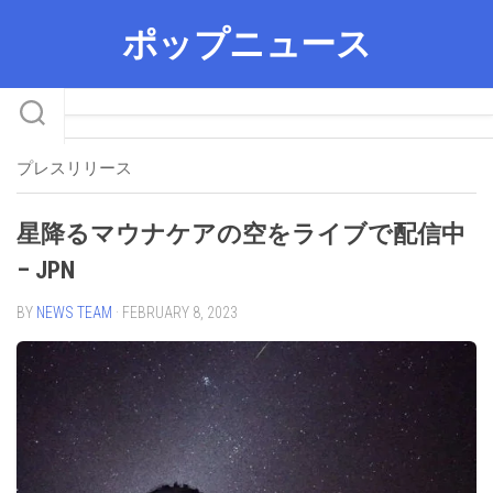
Skip
ポップニュース
to
content
プレスリリース
星降るマウナケアの空をライブで配信中
– JPN
BY
NEWS TEAM
· FEBRUARY 8, 2023