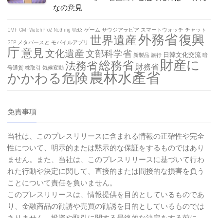
なの意見
CMF
CMFWatchPro2
Nothing
Web3
ゲーム
サウジアラビア
スマートウォッチ
チャット
外務省
復興
世界遺産
GTP
メタバースと
モバイルアプリ
庁
意見
文化遺産
文部科学省
日韓文化交流
新製品
旅行
暗
財産に
総務省
法務省
財務省
号通貨
株取引
気候変動
農林水產省
かかわる危険
免責事項
当社は、このプレスリリースに含まれる情報の正確性や完全
性について、明示的または黙示的な保証をするものではあり
ません。また、当社は、このプレスリリースに基づいて行わ
れた行動や決定に関して、直接的または間接的な損害を負う
ことについて責任を負いません。
このプレスリリースは、情報提供を目的としているものであ
り、金融商品の勧誘や売買の勧誘を目的としているものでは