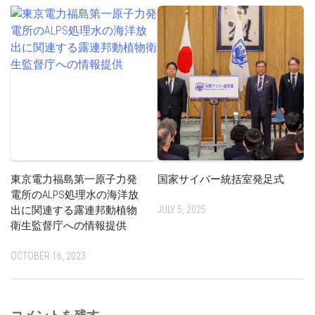
東京電力福島第一原子力発
国家サイバー統括室発足式
電所のALPS処理水の海洋放
出に関連する露連邦動植物
JULY 5, 2025
衛生監督庁への情報提供
OCTOBER 16, 2023