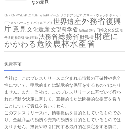
なの意見
CMF
CMFWatchPro2
Nothing
Web3
ゲーム
サウジアラビア
スマートウォッチ
チャット
外務省
復興
世界遺産
GTP
メタバースと
モバイルアプリ
庁
意見
文化遺産
文部科学省
日韓文化交流
新製品
旅行
暗
財産に
総務省
法務省
財務省
号通貨
株取引
気候変動
農林水產省
かかわる危険
免責事項
当社は、このプレスリリースに含まれる情報の正確性や完全
性について、明示的または黙示的な保証をするものではあり
ません。また、当社は、このプレスリリースに基づいて行わ
れた行動や決定に関して、直接的または間接的な損害を負う
ことについて責任を負いません。
このプレスリリースは、情報提供を目的としているものであ
り、金融商品の勧誘や売買の勧誘を目的としているものでは
ありません。投資や取引に関する最終的な決定をする前に、