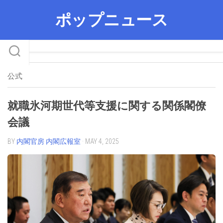
Skip
ポップニュース
to
content
公式
就職氷河期世代等支援に関する関係閣僚
会議
BY
内閣官房 内閣広報室
· MAY 4, 2025