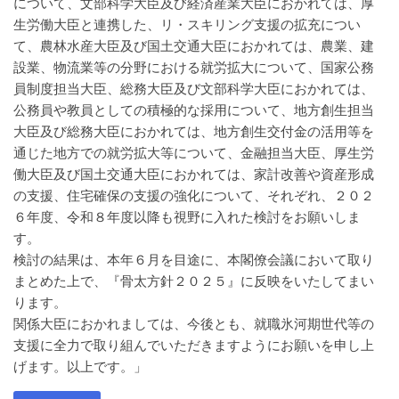
について、文部科学大臣及び経済産業大臣におかれては、厚
生労働大臣と連携した、リ・スキリング支援の拡充につい
て、農林水産大臣及び国土交通大臣におかれては、農業、建
設業、物流業等の分野における就労拡大について、国家公務
員制度担当大臣、総務大臣及び文部科学大臣におかれては、
公務員や教員としての積極的な採用について、地方創生担当
大臣及び総務大臣におかれては、地方創生交付金の活用等を
通じた地方での就労拡大等について、金融担当大臣、厚生労
働大臣及び国土交通大臣におかれては、家計改善や資産形成
の支援、住宅確保の支援の強化について、それぞれ、２０２
６年度、令和８年度以降も視野に入れた検討をお願いしま
す。
検討の結果は、本年６月を目途に、本閣僚会議において取り
まとめた上で、『骨太方針２０２５』に反映をいたしてまい
ります。
関係大臣におかれましては、今後とも、就職氷河期世代等の
支援に全力で取り組んでいただきますようにお願いを申し上
げます。以上です。」