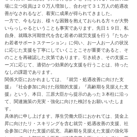
場に立つ役員は２０万人増加し、合わせて３１万人の処遇改
善がなされるなど、着実に成果が得られてきました。
一方で、今もなお、様々な困難を抱えておられる方々が大勢
いらっしゃるということも事実であります。先日１９日、私
自身、就職氷河期世代を含む若者の就労支援を行う『たちか
わ若者サポートステーション』に伺い、お一人お一人の状況
に応じた支援を丁寧にしていくことこそが重要であると、そ
のことを再確認した次第であります。引き続き、その支援ニ
ーズに応じて、適切かつ効果的な支援を行うことは、待った
なしの課題であります。
関係大臣におかれましては、『就労・処遇改善に向けた支
援』『社会参加に向けた段階的支援』『高齢期を見据えた支
援』という、本日、三原大臣から提示のあった３本柱に沿っ
て、関連施策の充実・強化に向けた検討をお願いいたしま
す。
具体的に申し上げます。厚生労働大臣におかれては、賃金上
昇に向けたリ・スキリングを含む就労・処遇改善の支援、社
会参加に向けた支援の拡充、高齢期を見据えた支援の強化等