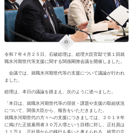
令和７年４月２５日、石破総理は、総理大臣官邸で第１回就
職氷河期世代等支援に関する関係閣僚会議を開催しました。
会議では、就職氷河期世代等の支援について議論が行われ
ました。
総理は、本日の議論を踏まえ、次のように述べました。
「本日は、就職氷河期世代等の現状・課題や支援の取組状況
について、関係大臣から、報告をいただきました。
就職氷河期世代の方々への支援につきましては、２０１９年
に掲げた正規雇用者３０万人増という目標に対し、正社員は
１１万人、正社員からの移行も多いと考えられる、経営の立