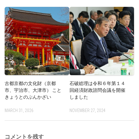
古都京都の文化財（京都
石破総理は令和６年第１４
市、宇治市、大津市） こと
回経済財政諮問会議を開催
きょうとのぶんかざい
しました
MARCH 31, 2026
NOVEMBER 27, 2024
コメントを残す