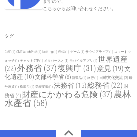
ますので、
こちらからお問い合わせください
。
タグ
CMF
(1)
CMFWatchPro2
(1)
Nothing
(1)
Web3
(1)
ゲーム
(1)
サウジアラビア
(1)
スマートウ
世界遺産
ォッチ
(1)
チャットGTP
(1)
メタバースと
(1)
モバイルアプリ
(1)
外務省
(37)
復興庁
(31)
(22)
意見
(19)
文
化遺産
(10)
文部科学省
(8)
日韓文化交流
(2)
新製品
(1)
旅行
(1)
暗
総務省
(22)
法務省
(15)
財
号通貨
(1)
株取引
(1)
気候変動
(1)
農林
財産にかかわる危険
(37)
務省
(4)
水產省
(58)