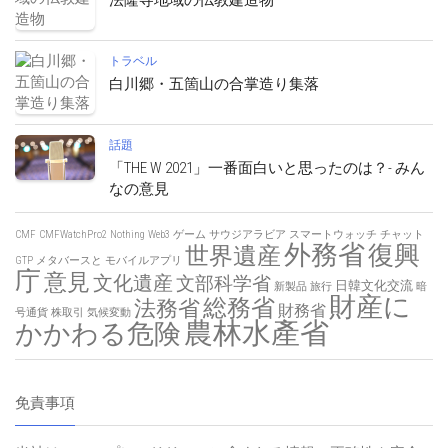
法隆寺地域の仏教建造物
トラベル
白川郷・五箇山の合掌造り集落
話題
「THE W 2021」一番面白いと思ったのは？- みん
なの意見
CMF
CMFWatchPro2
Nothing
Web3
ゲーム
サウジアラビア
スマートウォッチ
チャット
外務省
復興
世界遺産
GTP
メタバースと
モバイルアプリ
庁
意見
文化遺産
文部科学省
日韓文化交流
新製品
旅行
暗
財産に
総務省
法務省
財務省
号通貨
株取引
気候変動
農林水產省
かかわる危険
免責事項