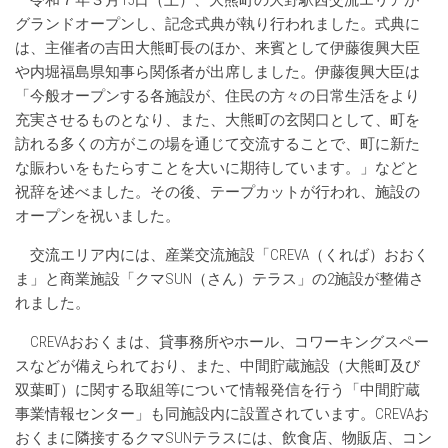
令和７年３月15日（土）、大熊町の大野駅西交流エリアが
グランドオープンし、記念式典が執り行われました。式典に
は、主催者の吉田大熊町長のほか、来賓として伊藤復興大臣
や内堀福島県知事ら関係者が出席しました。伊藤復興大臣は
「今般オープンする各施設が、住民の方々の日常生活をより
充実させるものとなり、また、大熊町の玄関口として、町を
訪れる多くの方がこの場を通じて交流することで、町に新た
な賑わいをもたらすことを大いに期待しています。」などと
祝辞を述べました。その後、テープカットが行われ、施設の
オープンを祝いました。
交流エリア内には、産業交流施設「CREVA（くれば）おおく
ま」と商業施設「クマSUN（さん）テラス」の2施設が整備さ
れました。
CREVAおおくまは、貸事務所やホール、コワーキングスペー
スなどが備えられており、また、中間貯蔵施設（大熊町及び
双葉町）に関する取組等について情報発信を行う「中間貯蔵
事業情報センター」も同施設内に設置されています。CREVAお
おくまに隣接するクマSUNテラスには、飲食店、物販店、コン