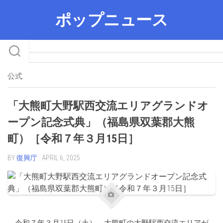
Skip
ポップニュース
to
content
公式
「大熊町大野駅西交流エリアグランドオ
ープン記念式典」（福島県双葉郡大熊
町）［令和７年３月15日］
BY
復興庁
· APRIL 6, 2025