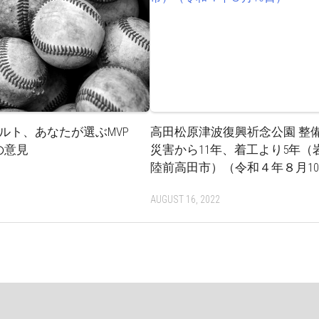
ルト、あなたが選ぶMVP
高田松原津波復興祈念公園 整備
の意見
災害から11年、着工より5年（
陸前高田市）（令和４年８月1
AUGUST 16, 2022