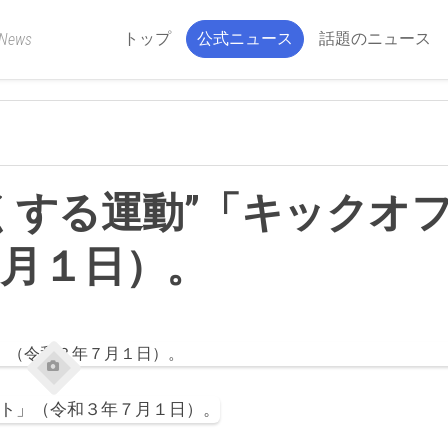
トップ
公式ニュース
話題のニュース
 News
くする運動”「キックオ
月１日）。