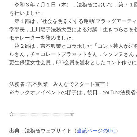
令和３年７月１日（木），法務省において，第７１回
を行いました。
第１部は，“社会を明るくする運動”フラッグアーテ
学部長，上川陽子法務大臣による対談「生きづらさを
モデレーターを務めました。
第２部は，吉本興業とコラボした「コント芸人が法務
ルさん，チョコレートプラネットさん，シソンヌさん
更生保護女性会員，BBS会員を題材としたコント作り
法務省×吉本興業 みんなでスタート宣言！
※キックオフイベントの様子は，後日，YouTube法
☆:::::::::::::::::::::::::::::::::::::::::::::::::::::::::::::☆
出典：法務省ウェブサイト（
当該ページのURL
）