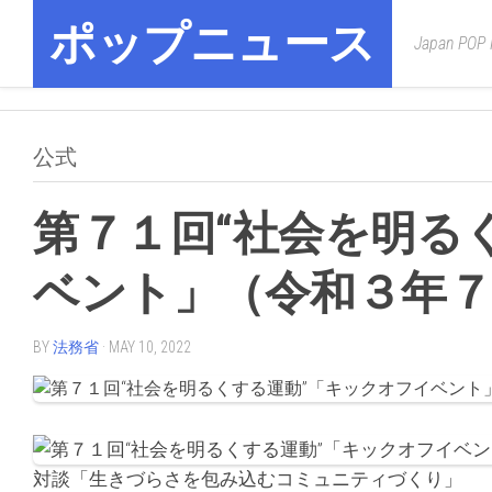
Skip
ポップニュース
to
Japan POP
content
公式
第７１回“社会を明る
ベント」（令和３年７
BY
法務省
· MAY 10, 2022
対談「生きづらさを包み込むコミュニティづくり」