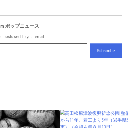
e from ポップニュース
st posts sent to your email.
Subscribe