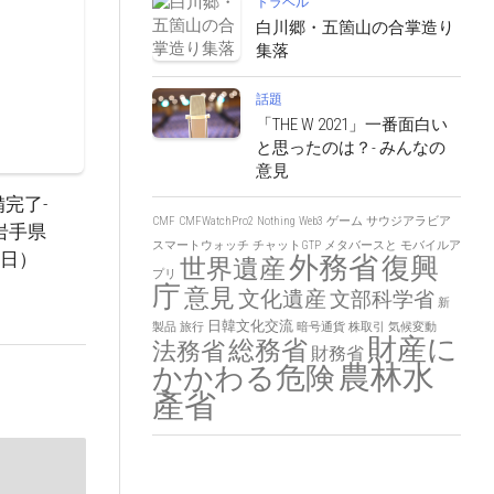
トラベル
白川郷・五箇山の合掌造り
集落
話題
「THE W 2021」一番面白い
と思ったのは？- みんなの
意見
完了-
CMF
CMFWatchPro2
Nothing
Web3
ゲーム
サウジアラビア
岩手県
スマートウォッチ
チャットGTP
メタバースと
モバイルア
0日）
外務省
復興
世界遺産
プリ
庁
意見
文化遺産
文部科学省
新
日韓文化交流
製品
旅行
暗号通貨
株取引
気候変動
財産に
総務省
法務省
財務省
農林水
かかわる危険
產省