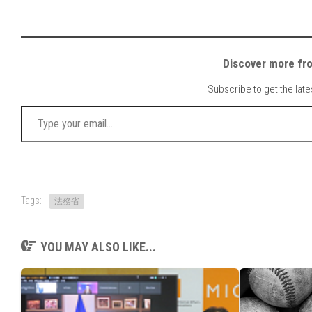
Discover mor
Subscribe to get the late
Type your email…
Tags:
法務省
YOU MAY ALSO LIKE...