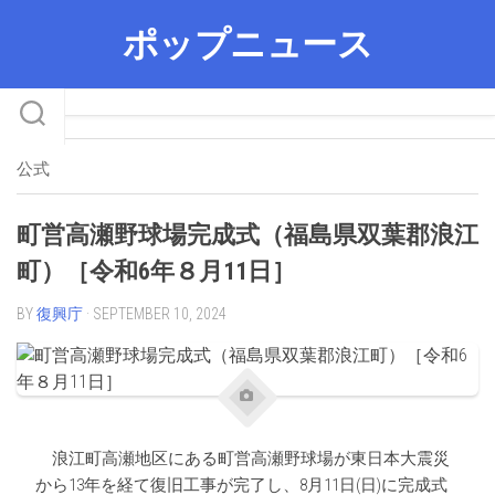
Skip
ポップニュース
to
content
公式
町営高瀬野球場完成式（福島県双葉郡浪江
町）［令和6年８月11日］
BY
復興庁
· SEPTEMBER 10, 2024
浪江町高瀬地区にある町営高瀬野球場が東日本大震災
から13年を経て復旧工事が完了し、8月11日(日)に完成式