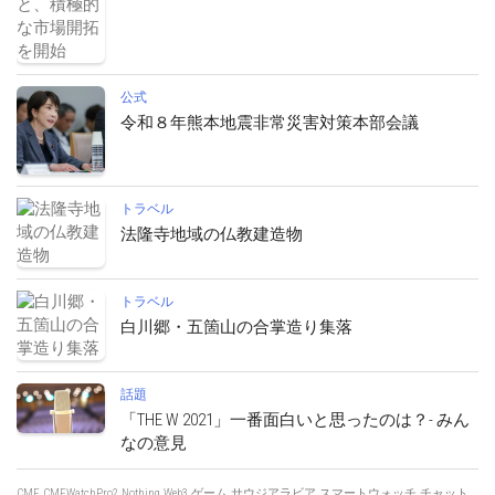
公式
令和８年熊本地震非常災害対策本部会議
トラベル
法隆寺地域の仏教建造物
トラベル
白川郷・五箇山の合掌造り集落
話題
「THE W 2021」一番面白いと思ったのは？- みん
なの意見
CMF
CMFWatchPro2
Nothing
Web3
ゲーム
サウジアラビア
スマートウォッチ
チャット