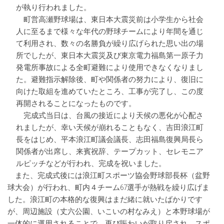
が執り行われました。
町営高瀬野球場は、東日本大震災前は小学生から社会
人に至るまで様々な年代の野球チームにより年間を通じ
て利用され、数々の名勝負が繰り広げられた思い出の場
所でしたが、東日本大震災及び東京電力福島第一原子力
発電所事故による全町避難により使用できなくなりまし
た。避難指示解除後、町や関係者の努力により、復旧に
向けた取組を進めていたところ、工事が完了し、この度
再開されることになったものです。
完成式当日は、台風の接近により天候の悪化が心配さ
れましたが、幸い天候が崩れることもなく、吉田浪江町
長をはじめ、平本浪江町議会議長、志田福島復興局長ら
関係者が出席し、来賓祝辞、テープカット、セレモニア
ルピッチなどが行われ、完成を祝いました。
また、完成式後には浪江町スポーツ協会野球部長杯（盆野
球大会）が行われ、町内４チーム67選手が熱戦を繰り広げま
した。浪江町の本格的な復興はまだ緒に就いたばかりです
が、周辺施設（丈六公園、いこいの村なみえ）と本野球場が
一体的に運用されることで、再び賑わいが取り戻され、スポ