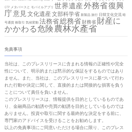
外務省
復興
世界遺産
GTP
メタバースと
モバイルアプリ
庁
意見
文化遺産
文部科学省
日韓文化交流
新製品
旅行
暗
財産に
総務省
法務省
財務省
号通貨
株取引
気候変動
農林水產省
かかわる危険
免責事項
当社は、このプレスリリースに含まれる情報の正確性や完全
性について、明示的または黙示的な保証をするものではあり
ません。また、当社は、このプレスリリースに基づいて行わ
れた行動や決定に関して、直接的または間接的な損害を負う
ことについて責任を負いません。
このプレスリリースは、情報提供を目的としているものであ
り、金融商品の勧誘や売買の勧誘を目的としているものでは
ありません。投資や取引に関する最終的な決定をする前に、
専門家のアドバイスを受けることをお勧めします。
以上の免責事項にご同意いただける場合に限り、このプレス