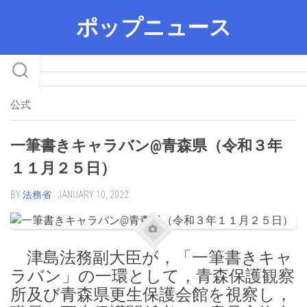
Skip
ポップニュース
to
content
公式
一筆書きキャラバン@青森県（令和３年
１１月２５日）
BY
法務省
· JANUARY 10, 2022
津島法務副大臣が，「一筆書きキャ
ラバン」の一環として，青森保護観察
所及び青森県更生保護会館を視察し，