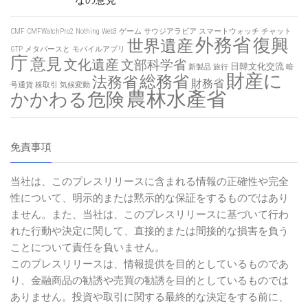
なの意見
CMF
CMFWatchPro2
Nothing
Web3
ゲーム
サウジアラビア
スマートウォッチ
チャット
外務省
復興
世界遺産
GTP
メタバースと
モバイルアプリ
庁
意見
文化遺産
文部科学省
日韓文化交流
新製品
旅行
暗
財産に
総務省
法務省
財務省
号通貨
株取引
気候変動
農林水產省
かかわる危険
免責事項
当社は、このプレスリリースに含まれる情報の正確性や完全
性について、明示的または黙示的な保証をするものではあり
ません。また、当社は、このプレスリリースに基づいて行わ
れた行動や決定に関して、直接的または間接的な損害を負う
ことについて責任を負いません。
このプレスリリースは、情報提供を目的としているものであ
り、金融商品の勧誘や売買の勧誘を目的としているものでは
ありません。投資や取引に関する最終的な決定をする前に、