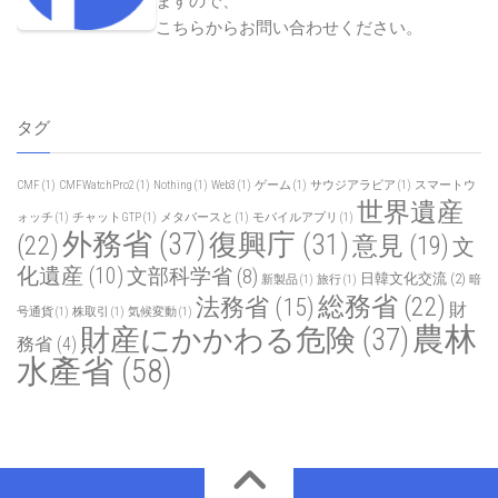
ますので、
こちらからお問い合わせください
。
タグ
CMF
(1)
CMFWatchPro2
(1)
Nothing
(1)
Web3
(1)
ゲーム
(1)
サウジアラビア
(1)
スマートウ
世界遺産
ォッチ
(1)
チャットGTP
(1)
メタバースと
(1)
モバイルアプリ
(1)
外務省
(37)
復興庁
(31)
(22)
意見
(19)
文
化遺産
(10)
文部科学省
(8)
日韓文化交流
(2)
新製品
(1)
旅行
(1)
暗
総務省
(22)
法務省
(15)
財
号通貨
(1)
株取引
(1)
気候変動
(1)
農林
財産にかかわる危険
(37)
務省
(4)
水產省
(58)