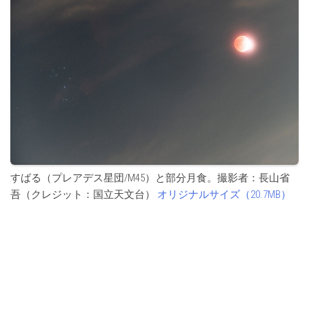
すばる（プレアデス星団/M45）と部分月食。撮影者：長山省
吾（クレジット：国立天文台）
オリジナルサイズ（20.7MB）