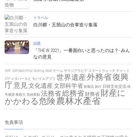
トラベル
白川郷・五箇山の合掌造り集落
話題
「THE W 2021」一番面白いと思ったのは？- みん
なの意見
CMF
CMFWatchPro2
Nothing
Web3
ゲーム
サウジアラビア
スマートウォッチ
チャット
外務省
復興
世界遺産
GTP
メタバースと
モバイルアプリ
庁
意見
文化遺産
文部科学省
日韓文化交流
新製品
旅行
暗
財産に
総務省
法務省
財務省
号通貨
株取引
気候変動
農林水產省
かかわる危険
免責事項