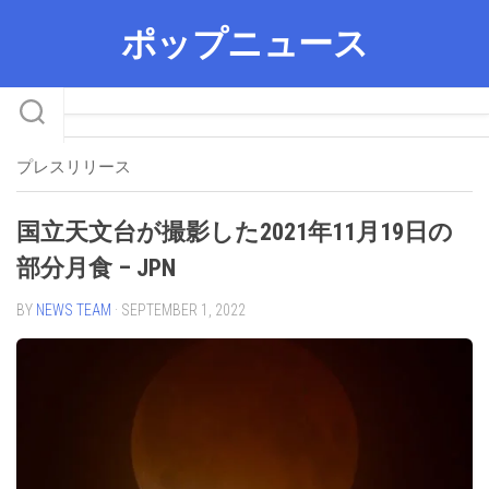
Skip
ポップニュース
to
content
プレスリリース
国立天文台が撮影した2021年11月19日の
部分月食 – JPN
BY
NEWS TEAM
· SEPTEMBER 1, 2022