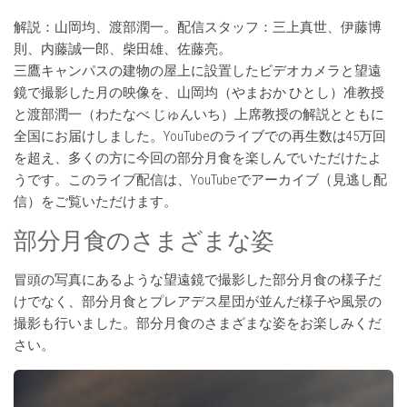
解説：山岡均、渡部潤一。配信スタッフ：三上真世、伊藤博
則、内藤誠一郎、柴田雄、佐藤亮。
三鷹キャンパスの建物の屋上に設置したビデオカメラと望遠
鏡で撮影した月の映像を、山岡均（やまおか ひとし）准教授
と渡部潤一（わたなべ じゅんいち）上席教授の解説とともに
全国にお届けしました。YouTubeのライブでの再生数は45万回
を超え、多くの方に今回の部分月食を楽しんでいただけたよ
うです。このライブ配信は、YouTubeでアーカイブ（見逃し配
信）をご覧いただけます。
部分月食のさまざまな姿
冒頭の写真にあるような望遠鏡で撮影した部分月食の様子だ
けでなく、部分月食とプレアデス星団が並んだ様子や風景の
撮影も行いました。部分月食のさまざまな姿をお楽しみくだ
さい。