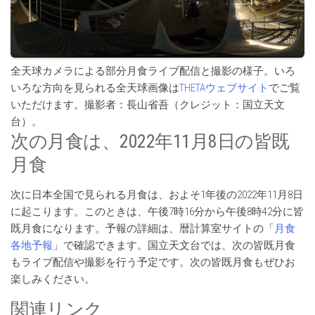
全天球カメラによる部分月食ライブ配信と撮影の様子。いろ
いろな方向を見られる全天球画像は
THETAウェブサイト
でご覧
いただけます。撮影者：長山省吾（クレジット：国立天文
台）。
次の月食は、2022年11月8日の皆既
月食
次に日本全国で見られる月食は、およそ1年後の2022年11月8日
に起こります。このときは、午後7時16分から午後8時42分に皆
既月食になります。予報の詳細は、暦計算室サイトの「
月食
各地予報
」で確認できます。国立天文台では、次の皆既月食
もライブ配信や撮影を行う予定です。次の皆既月食もぜひお
楽しみください。
関連リンク