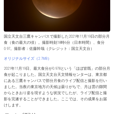
国立天文台三鷹キャンパスで撮影した2021年11月19日の部分月
食（食の最大の頃）。撮影時刻18時6分（日本時間）、食分
0.97。撮影者：佐藤幹哉（クレジット：国立天文台）
オリジナルサイズ（2.7MB）
2021年11月19日、最大食分が0.978という「ほぼ皆既」の部分月
食が起こりました。国立天文台天文情報センターは、東京都
にある三鷹キャンパスで部分月食のライブ配信と撮影を行い
ました。当夜の東京地方の天候は曇りがちで、月は雲の隙間
からときおり姿を現すような状況でしたが、ライブ配信と撮
影を完遂することができました。ここでは、その成果をお届
けします。