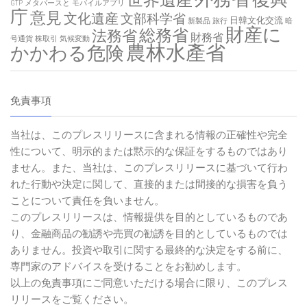
世界遺産
GTP
メタバースと
モバイルアプリ
庁
意見
文化遺産
文部科学省
日韓文化交流
新製品
旅行
暗
財産に
総務省
法務省
財務省
号通貨
株取引
気候変動
農林水產省
かかわる危険
免責事項
当社は、このプレスリリースに含まれる情報の正確性や完全
性について、明示的または黙示的な保証をするものではあり
ません。また、当社は、このプレスリリースに基づいて行わ
れた行動や決定に関して、直接的または間接的な損害を負う
ことについて責任を負いません。
このプレスリリースは、情報提供を目的としているものであ
り、金融商品の勧誘や売買の勧誘を目的としているものでは
ありません。投資や取引に関する最終的な決定をする前に、
専門家のアドバイスを受けることをお勧めします。
以上の免責事項にご同意いただける場合に限り、このプレス
リリースをご覧ください。