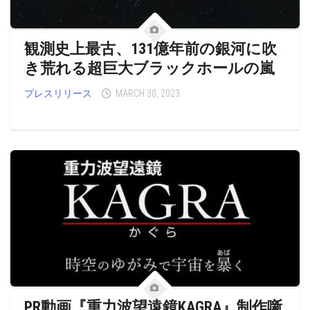
観測史上最古、131億年前の銀河に吹
き荒れる超巨大ブラックホールの嵐
プレスリリース
MARCH 30, 2023
PR動画『重力波望遠鏡KAGRA』制作噺