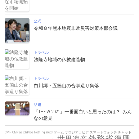
公式
令和８年熊本地震非常災害対策本部会議
トラベル
法隆寺地域の仏教建造物
トラベル
白川郷・五箇山の合掌造り集落
話題
「THE W 2021」一番面白いと思ったのは？- みん
なの意見
CMF
CMFWatchPro2
Nothing
Web3
ゲーム
サウジアラビア
スマートウォッチ
チャット
外務省
復興