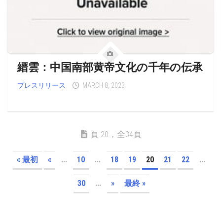
縉雲：中国南部黄帝文化の千年の伝承
プレスリリース
MARCH 8, 2023
頁 20，全34頁
« 最初
«
...
10
...
18
19
20
21
22
...
30
...
»
最終 »