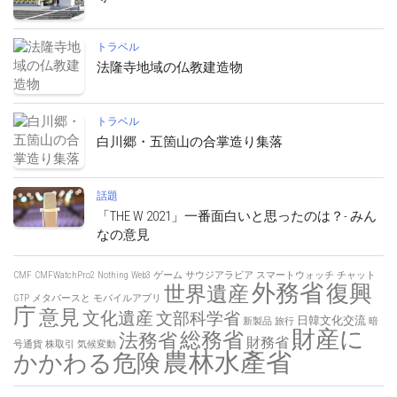
トラベル
法隆寺地域の仏教建造物
トラベル
白川郷・五箇山の合掌造り集落
話題
「THE W 2021」一番面白いと思ったのは？- みん
なの意見
CMF
CMFWatchPro2
Nothing
Web3
ゲーム
サウジアラビア
スマートウォッチ
チャット
外務省
復興
世界遺産
GTP
メタバースと
モバイルアプリ
庁
意見
文化遺産
文部科学省
日韓文化交流
新製品
旅行
暗
財産に
総務省
法務省
財務省
号通貨
株取引
気候変動
農林水產省
かかわる危険