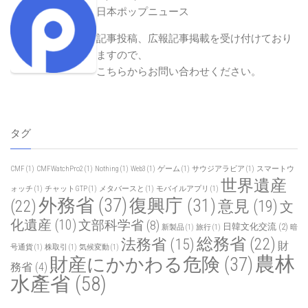
日本ポップニュース
記事投稿、広報記事掲載を受け付けており
ますので、
こちらからお問い合わせください
。
タグ
CMF
(1)
CMFWatchPro2
(1)
Nothing
(1)
Web3
(1)
ゲーム
(1)
サウジアラビア
(1)
スマートウ
世界遺産
ォッチ
(1)
チャットGTP
(1)
メタバースと
(1)
モバイルアプリ
(1)
外務省
(37)
復興庁
(31)
(22)
意見
(19)
文
化遺産
(10)
文部科学省
(8)
日韓文化交流
(2)
新製品
(1)
旅行
(1)
暗
総務省
(22)
法務省
(15)
財
号通貨
(1)
株取引
(1)
気候変動
(1)
農林
財産にかかわる危険
(37)
務省
(4)
水產省
(58)