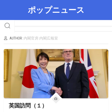
Skip
ポップニュース
to
content
AUTHOR:
内閣官房 内閣広報室
英国訪問（１）