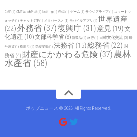
こちらからお問い合わせください
。
タグ
CMF
(1)
CMFWatchPro2
(1)
Nothing
(1)
Web3
(1)
ゲーム
(1)
サウジアラビア
(1)
スマートウ
世界遺産
ォッチ
(1)
チャットGTP
(1)
メタバースと
(1)
モバイルアプリ
(1)
外務省
(37)
復興庁
(31)
(22)
意見
(19)
文
化遺産
(10)
文部科学省
(8)
日韓文化交流
(2)
新製品
(1)
旅行
(1)
暗
総務省
(22)
法務省
(15)
財
号通貨
(1)
株取引
(1)
気候変動
(1)
農林
財産にかかわる危険
(37)
務省
(4)
水產省
(58)