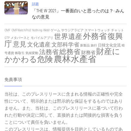
トラベル
白川郷・五箇山の合掌造り集落
話題
「THE W 2021」一番面白いと思ったのは？- みん
なの意見
CMF
CMFWatchPro2
Nothing
Web3
ゲーム
サウジアラビア
スマートウォッチ
チャット
外務省
復興
世界遺産
GTP
メタバースと
モバイルアプリ
庁
意見
文化遺産
文部科学省
日韓文化交流
新製品
旅行
暗
財産に
総務省
法務省
財務省
号通貨
株取引
気候変動
農林水產省
かかわる危険
免責事項
当社は、このプレスリリースに含まれる情報の正確性や完全