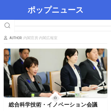
Skip
ポップニュース
to
content
AUTHOR:
内閣官房 内閣広報室
総合科学技術・イノベーション会議