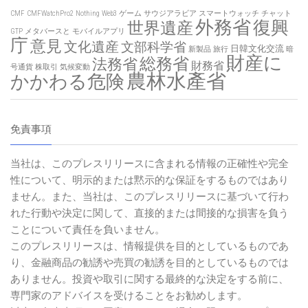
話題
「THE W 2021」一番面白いと思ったのは？- みん
なの意見
CMF
CMFWatchPro2
Nothing
Web3
ゲーム
サウジアラビア
スマートウォッチ
チャット
外務省
復興
世界遺産
GTP
メタバースと
モバイルアプリ
庁
意見
文化遺産
文部科学省
日韓文化交流
新製品
旅行
暗
財産に
総務省
法務省
財務省
号通貨
株取引
気候変動
農林水產省
かかわる危険
免責事項
当社は、このプレスリリースに含まれる情報の正確性や完全
性について、明示的または黙示的な保証をするものではあり
ません。また、当社は、このプレスリリースに基づいて行わ
れた行動や決定に関して、直接的または間接的な損害を負う