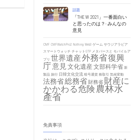
話題
「THE W 2021」一番面白い
と思ったのは？- みんなの
意見
CMF
CMFWatchPro2
Nothing
Web3
ゲーム
サウジアラビア
スマートウォッチ
チャットGTP
メタバースと
モバイルア
外務省
復興
世界遺産
プリ
庁
意見
文化遺産
文部科学省
新
日韓文化交流
製品
旅行
暗号通貨
株取引
気候変動
財産に
総務省
法務省
財務省
農林水
かかわる危険
產省
免責事項