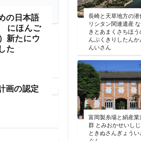
長崎と天草地方の潜
めの日本語
リシタン関連遺産 
 にほんご
きとあまくさちほう
）新たにウ
んぷくきりしたんか
した
んいさん
計画の認定
富岡製糸場と絹産業
群 とみおかせいし
ときぬさんぎょうい
ぐん