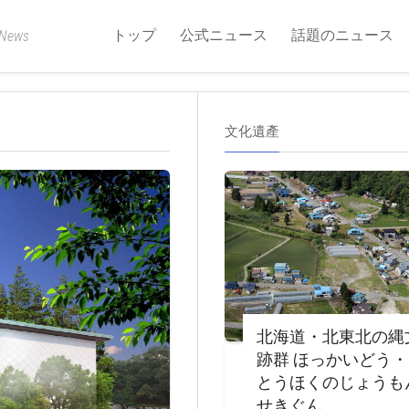
トップ
公式ニュース
話題のニュース
 News
文化遺產
北海道・北東北の縄
跡群 ほっかいどう
とうほくのじょうも
せきぐん