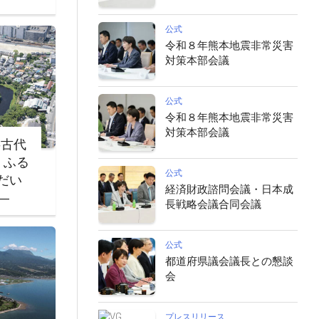
公式
令和８年熊本地震非常災害
対策本部会議
公式
令和８年熊本地震非常災害
対策本部会議
‐古代
・ふる
公式
だい
経済財政諮問会議・日本成
―
長戦略会議合同会議
公式
都道府県議会議長との懇談
会
プレスリリース