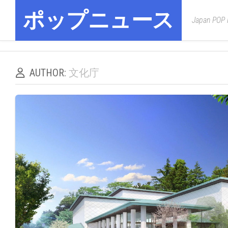
Skip
ポップニュース
to
Japan POP
content
AUTHOR:
文化庁