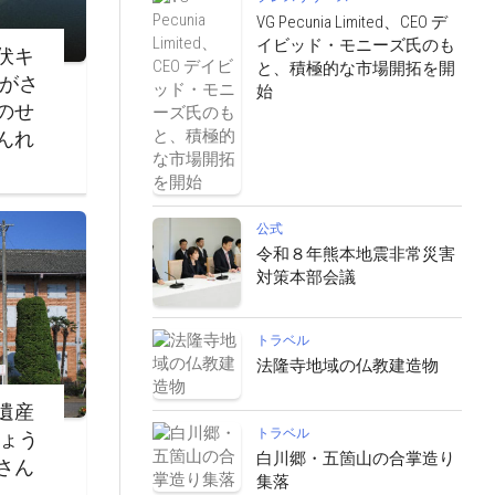
VG Pecunia Limited、CEO デ
イビッド・モニーズ氏のも
伏キ
と、積極的な市場開拓を開
ながさ
始
のせ
んれ
公式
令和８年熊本地震非常災害
対策本部会議
トラベル
法隆寺地域の仏教建造物
遺産
トラベル
じょう
白川郷・五箇山の合掌造り
さん
集落