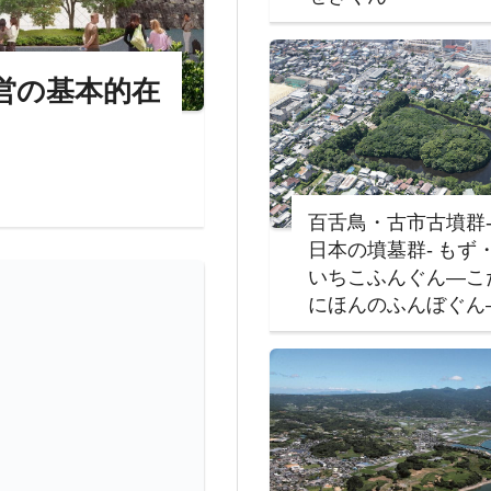
営の基本的在
百舌鳥・古市古墳群
日本の墳墓群‐ もず
いちこふんぐん―こ
にほんのふんぼぐん