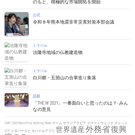
のもと、積極的な市場開拓を開始
公式
令和８年熊本地震非常災害対策本部会議
トラベル
法隆寺地域の仏教建造物
トラベル
白川郷・五箇山の合掌造り集落
話題
「THE W 2021」一番面白いと思ったのは？- みん
なの意見
CMF
CMFWatchPro2
Nothing
Web3
ゲーム
サウジアラビア
スマートウォッチ
チャット
外務省
復興
世界遺産
GTP
メタバースと
モバイルアプリ