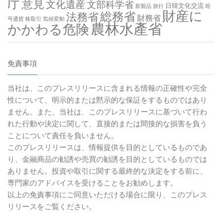
庁
意見
文化遺産
文部科学省
日韓文化交流
新製品
旅行
暗
財産に
総務省
法務省
財務省
号通貨
株取引
気候変動
農林水產省
かかわる危険
免責事項
当社は、このプレスリリースに含まれる情報の正確性や完全
性について、明示的または黙示的な保証をするものではあり
ません。また、当社は、このプレスリリースに基づいて行わ
れた行動や決定に関して、直接的または間接的な損害を負う
ことについて責任を負いません。
このプレスリリースは、情報提供を目的としているものであ
り、金融商品の勧誘や売買の勧誘を目的としているものでは
ありません。投資や取引に関する最終的な決定をする前に、
専門家のアドバイスを受けることをお勧めします。
以上の免責事項にご同意いただける場合に限り、このプレス
リリースをご覧ください。