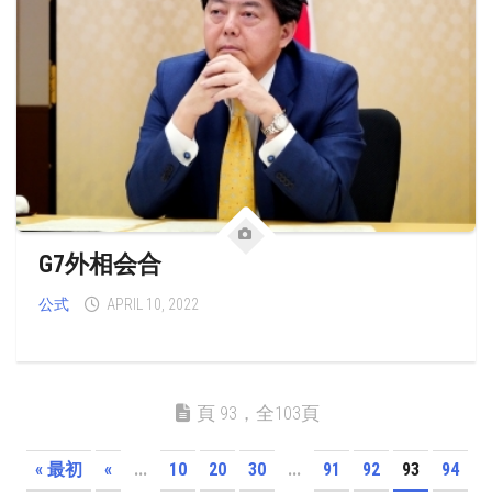
G7外相会合
公式
APRIL 10, 2022
頁 93，全103頁
« 最初
«
...
10
20
30
...
91
92
93
94