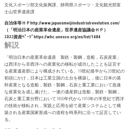
文化スポーツ部文化振興課、静岡県スポーツ・文化観光部富
士山世界遺産課
自治体等ＨＰhttp://www.japansmeijiindustrialrevolution.com/
（「明治日本の産業革命遺産」世界遺産協議会ＨＰ）
ﾕﾈｽｺ資産ﾍﾟｰｼﾞhttps://whc.unesco.org/en/list/1484
解説
「明治日本の産業革命遺産 製鉄・製鋼，造船，石炭産業」
は西洋から非西洋への産業化の移転が成功したことを証言す
る産業遺産群により構成されている。19世紀後半から20世紀の
初頭にかけ，日本は工業立国の土台を構築し，後に日本の基
幹産業となる造船，製鉄・製鋼，石炭と重工業において急速
な産業化を成し遂げた。一連の遺産群は造船，製鉄・製鋼，
石炭と重工業分野において1850年代から1910年の半世紀で西洋
の技術が移転され，実践と応用を経て産業システムとして構
築される産業国家形成への道程を時系列に沿って証言してい
る。