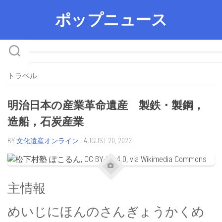
Skip
ポップニュース
to
content
トラベル
明治日本の産業革命遺産 製鉄・製鋼，
造船，石炭産業
BY
文化遺産オンライン
· AUGUST 20, 2022
主情報
めいじにほんのさんぎょうかくめ