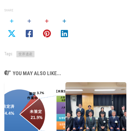
SHARE
Tags:
世界遺産
YOU MAY ALSO LIKE...