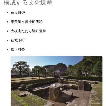
構成する文化遺産
萩反射炉
恵美須ヶ鼻造船所跡
大板山たたら製鉄遺跡
萩城下町
松下村塾