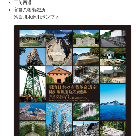
三角西港
官営八幡製鐵所
遠賀川水源地ポンプ室