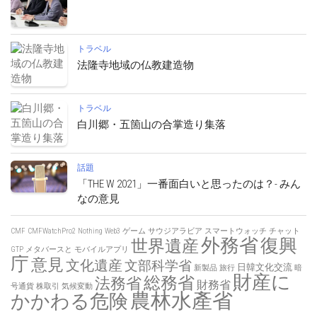
トラベル
法隆寺地域の仏教建造物
トラベル
白川郷・五箇山の合掌造り集落
話題
「THE W 2021」一番面白いと思ったのは？- みん
なの意見
CMF
CMFWatchPro2
Nothing
Web3
ゲーム
サウジアラビア
スマートウォッチ
チャット
外務省
復興
世界遺産
GTP
メタバースと
モバイルアプリ
庁
意見
文化遺産
文部科学省
日韓文化交流
新製品
旅行
暗
財産に
総務省
法務省
財務省
号通貨
株取引
気候変動
農林水產省
かかわる危険