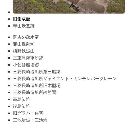
旧集成館
寺山炭窯跡
関吉の疎水溝
韮山反射炉
橋野鉄鉱山
三重津海軍所跡
小菅修船場跡
三菱長崎造船所第三船渠
三菱長崎造船所ジャイアント・カンチレバークレーン
三菱長崎造船所旧木型場
三菱長崎造船所占勝閣
高島炭坑
端島炭坑
旧グラバー住宅
三池炭鉱・三池港