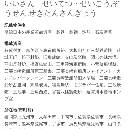
いいさん せいてつ・せいこう,ぞ
うせん,せきたんさんぎょう
記載物件名
明治日本の産業革命遺産 製鉄・製鋼，造船，石炭産業
構成資産
萩反射炉、恵美須ヶ鼻造船所跡、大板山たたら製鉄遺跡、萩
城下町、松下村塾、旧集成館、寺山炭窯跡、関吉の疎水溝、
韮山反射炉、橋野鉄鉱山、三重津海軍所跡、小菅修船場跡、
三菱長崎造船所第三船渠、三菱長崎造船所ジャイアント・カ
ンチレバークレーン、三菱長崎造船所旧木型場、三菱長崎造
船所占勝閣、高島炭坑、端島炭坑、旧グラバー住宅、三池炭
鉱・三池港、三角西港、官営八幡製鐵所、遠賀川水源地ポン
プ室
所在地(市町村)
福岡県北九州市，大牟田市，中間市，佐賀県佐賀市，長崎県
長崎市，熊本県荒尾市，宇城市，鹿児島県鹿児島市，山口県