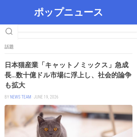
Skip
ポップニュース
to
content
話題
日本猫産業「キャットノミックス」急成
長…数十億ドル市場に浮上し、社会的論争
も拡大
BY
NEWS TEAM
· JUNE 19, 2026