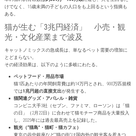
けでなく、15歳未満の子どもの人口をも上回るという指摘も
ある。
猫が生む「3兆円経済」 小売・観
光・文化産業まで波及
キャットノミックスの急成長は、単なるペット需要の増加に
とどまらない。
その経済効果は、以下のように多岐にわたる。
ペットフード・用品市場
猫1匹あたりの年間飼育費は約14万円とされ、900万匹規模
では
1兆円超の直接支出
が発生する。
猫関連グッズ・アパレル・雑貨
コンビニ大手3社（セブン、ファミマ、ローソン）は「猫
の日」（2月22日）に合わせて猫モチーフ商品を大量投入
し、2025年には過去最高売上を記録した。
観光（“猫島”・猫町・猫カフェ）
東京の谷中銀座など“猫の街”は国内外の観光客を惹きつ