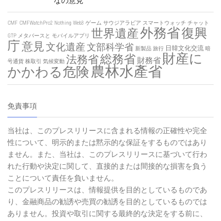
なの意見
CMF
CMFWatchPro2
Nothing
Web3
ゲーム
サウジアラビア
スマートウォッチ
チャット
外務省
復興
世界遺産
GTP
メタバースと
モバイルアプリ
庁
意見
文化遺産
文部科学省
日韓文化交流
新製品
旅行
暗
財産に
総務省
法務省
財務省
号通貨
株取引
気候変動
農林水產省
かかわる危険
免責事項
当社は、このプレスリリースに含まれる情報の正確性や完全
性について、明示的または黙示的な保証をするものではあり
ません。また、当社は、このプレスリリースに基づいて行わ
れた行動や決定に関して、直接的または間接的な損害を負う
ことについて責任を負いません。
このプレスリリースは、情報提供を目的としているものであ
り、金融商品の勧誘や売買の勧誘を目的としているものでは
ありません。投資や取引に関する最終的な決定をする前に、