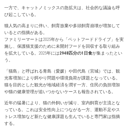
一方で、キャットノミックスの急拡大は、社会的な議論も呼
び起こしている。
猫人気の高まりに伴い、飼育放棄や多頭飼育崩壊が増加して
いるとの指摘がある。
ファミリーマートは2025年から「ペットフードドライブ」を実
施し、保護猫支援のために未開封フードを回収する取り組み
を拡大している。2025年には
2948匹分の1日食
が集まったとい
う。
「猫島」と呼ばれる青島（愛媛）や田代島（宮城）では、観
光客増加により餌やり問題や環境負荷が課題となっている。
猫を目的とした観光が地域経済を潤す一方、住民の負担増加
や猫の健康管理が追いつかないケースも報告されている。
近年の猛暑により、猫の外飼いが減り、室内飼育が主流とな
っている。これは安全性向上につながる一方、運動不足やス
トレス増加など新たな健康課題も生んでいると専門家は指摘
する。