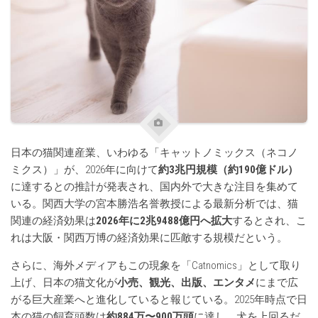
日本の猫関連産業、いわゆる「キャットノミックス（ネコノ
ミクス）」が、2026年に向けて
約3兆円規模（約190億ドル）
に達するとの推計が発表され、国内外で大きな注目を集めて
いる。関西大学の宮本勝浩名誉教授による最新分析では、猫
関連の経済効果は
2026年に2兆9488億円へ拡大
するとされ、こ
れは大阪・関西万博の経済効果に匹敵する規模だという。
さらに、海外メディアもこの現象を「Catnomics」として取り
上げ、日本の猫文化が
小売、観光、出版、エンタメ
にまで広
がる巨大産業へと進化していると報じている。2025年時点で日
本の猫の飼育頭数は
約884万〜900万頭
に達し、犬を上回るだ