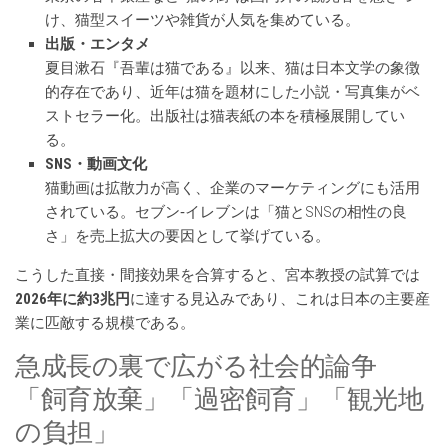
け、猫型スイーツや雑貨が人気を集めている。
出版・エンタメ
夏目漱石『吾輩は猫である』以来、猫は日本文学の象徴
的存在であり、近年は猫を題材にした小説・写真集がベ
ストセラー化。出版社は猫表紙の本を積極展開してい
る。
SNS・動画文化
猫動画は拡散力が高く、企業のマーケティングにも活用
されている。セブン‐イレブンは「猫とSNSの相性の良
さ」を売上拡大の要因として挙げている。
こうした直接・間接効果を合算すると、宮本教授の試算では
2026年に約3兆円
に達する見込みであり、これは日本の主要産
業に匹敵する規模である。
急成長の裏で広がる社会的論争
「飼育放棄」「過密飼育」「観光地
の負担」