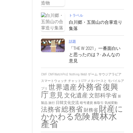
トラベル
白川郷・五箇山の合掌造り
集落
話題
「THE W 2021」一番面白い
と思ったのは？- みんなの
意見
CMF
CMFWatchPro2
Nothing
Web3
ゲーム
サウジアラビア
スマートウォッチ
チャットGTP
メタバースと
モバイルア
外務省
復興
世界遺産
プリ
庁
意見
文化遺産
文部科学省
新
日韓文化交流
製品
旅行
暗号通貨
株取引
気候変動
財産に
総務省
法務省
財務省
農林水
かかわる危険
產省