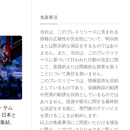
免責事項
当社は、このプレスリリースに含まれる
情報の正確性や完全性について、明示的
または黙示的な保証をするものではあり
ません。また、当社は、このプレスリリ
ースに基づいて行われた行動や決定に関
して、直接的または間接的な損害を負う
ことについて責任を負いません。
このプレスリリースは、情報提供を目的
としているものであり、金融商品の勧誘
や売買の勧誘を目的としているものでは
ありません。投資や取引に関する最終的
・サム
な決定をする前に、専門家のアドバイス
 日本と
を受けることをお勧めします。
が集結、
以上の免責事項にご同意いただける場合
に限り、このプレスリリースをご覧くだ