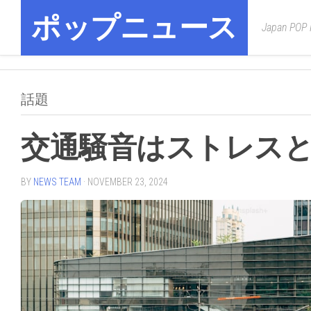
Skip
ポップニュース
to
Japan POP
content
話題
交通騒音はストレス
BY
NEWS TEAM
· NOVEMBER 23, 2024