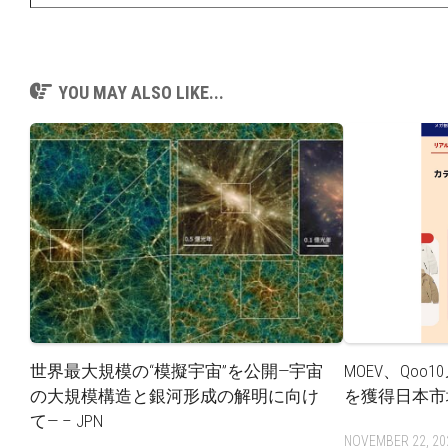
YOU MAY ALSO LIKE...
世界最大規模の“模擬宇宙”を公開—宇宙
MOEV、Qo
の大規模構造と銀河形成の解明に向け
を獲得日本市
て— – JPN
NOVEMBER 22, 20