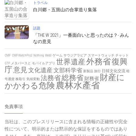
トラベル
白川郷・五箇山の合掌造り集落
話題
「THE W 2021」一番面白いと思ったのは？- みん
なの意見
CMF
CMFWatchPro2
Nothing
Web3
ゲーム
サウジアラビア
スマートウォッチ
チャット
外務省
復興
世界遺産
GTP
メタバースと
モバイルアプリ
庁
意見
文化遺産
文部科学省
日韓文化交流
新製品
旅行
暗
財産に
総務省
法務省
財務省
号通貨
株取引
気候変動
農林水產省
かかわる危険
免責事項
当社は、このプレスリリースに含まれる情報の正確性や完全
性について、明示的または黙示的な保証をするものではあり