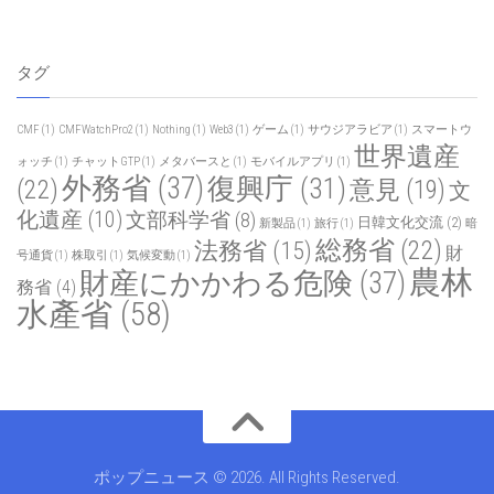
タグ
CMF
(1)
CMFWatchPro2
(1)
Nothing
(1)
Web3
(1)
ゲーム
(1)
サウジアラビア
(1)
スマートウ
世界遺産
ォッチ
(1)
チャットGTP
(1)
メタバースと
(1)
モバイルアプリ
(1)
外務省
(37)
復興庁
(31)
(22)
意見
(19)
文
化遺産
(10)
文部科学省
(8)
日韓文化交流
(2)
新製品
(1)
旅行
(1)
暗
総務省
(22)
法務省
(15)
財
号通貨
(1)
株取引
(1)
気候変動
(1)
農林
財産にかかわる危険
(37)
務省
(4)
水產省
(58)
ポップニュース © 2026. All Rights Reserved.