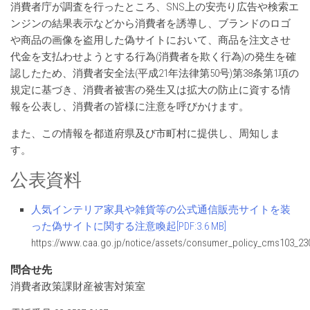
消費者庁が調査を行ったところ、SNS上の安売り広告や検索エ
ンジンの結果表示などから消費者を誘導し、ブランドのロゴ
や商品の画像を盗用した偽サイトにおいて、商品を注文させ
代金を支払わせようとする行為(消費者を欺く行為)の発生を確
認したため、消費者安全法(平成21年法律第50号)第38条第1項の
規定に基づき、消費者被害の発生又は拡大の防止に資する情
報を公表し、消費者の皆様に注意を呼びかけます。
また、この情報を都道府県及び市町村に提供し、周知しま
す。
公表資料
人気インテリア家具や雑貨等の公式通信販売サイトを装
った偽サイトに関する注意喚起[PDF:3.6 MB]
https://www.caa.go.jp/notice/assets/consumer_policy_cms103_23
問合せ先
消費者政策課財産被害対策室