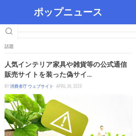
Skip
ポップニュース
to
content
話題
人気インテリア家具や雑貨等の公式通信
販売サイトを装った偽サイ…
BY
消費者庁 ウェブサイト
· APRIL 30, 2023